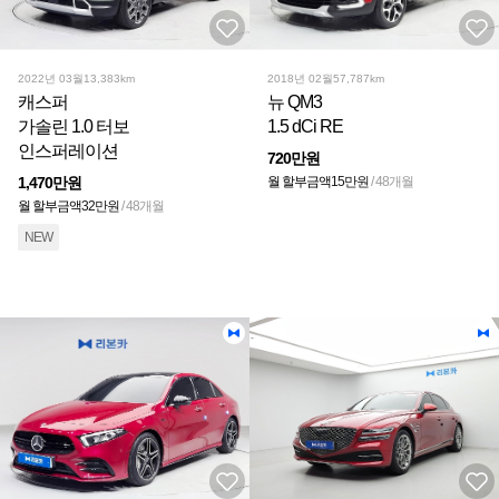
2022년 03월
13,383km
2018년 02월
57,787km
캐스퍼
뉴 QM3
가솔린 1.0 터보
1.5 dCi RE
인스퍼레이션
720만원
1,470만원
월 할부금액
15만원
/ 48개월
월 할부금액
32만원
/ 48개월
NEW