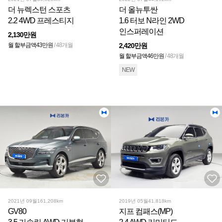
더 뉴렉스턴 스포츠
더 올뉴투싼
2.2 4WD 프레스티지
1.6 터보 N라인 2WD
인스퍼레이션
2,130만원
월 할부금액
43만원
/ 48개월
2,420만원
월 할부금액
46만원
/ 48개월
NEW
2021년 09월
161,208km
2019년 05월
41,818km
GV80
지프 컴패스(MP)