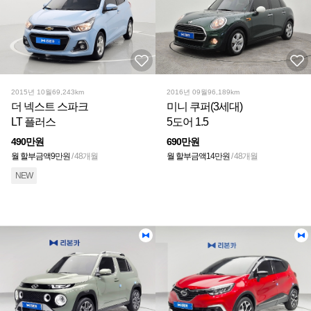
2015년 10월
69,243km
2016년 09월
96,189km
더 넥스트 스파크
미니 쿠퍼(3세대)
LT 플러스
5도어 1.5
490만원
690만원
월 할부금액
9만원
/ 48개월
월 할부금액
14만원
/ 48개월
NEW