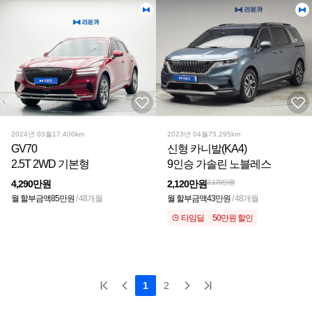
2024년 03월
17,400km
2023년 04월
75,295km
GV70
신형 카니발(KA4)
2.5T 2WD 기본형
9인승 가솔린 노블레스
4,290만원
2,120만원
2,170만원
월 할부금액
85만원
/ 48개월
월 할부금액
43만원
/ 48개월
타임딜
50만원 할인
1
2