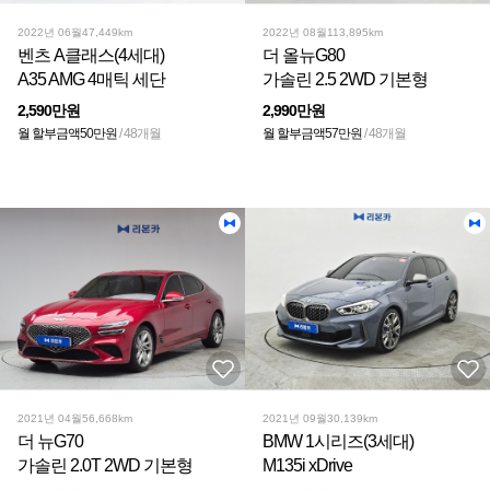
2022년 06월
47,449km
2022년 08월
113,895km
벤츠 A클래스(4세대)
더 올뉴G80
A35 AMG 4매틱 세단
가솔린 2.5 2WD 기본형
2,590만원
2,990만원
월 할부금액
50만원
/ 48개월
월 할부금액
57만원
/ 48개월
2021년 04월
56,668km
2021년 09월
30,139km
더 뉴G70
BMW 1시리즈(3세대)
가솔린 2.0T 2WD 기본형
M135i xDrive