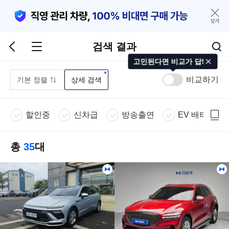
검색 결과
고민된다면 비교가 답!
비교하기
기본 정렬
상세 검색
할인중
신차급
방송출연
EV 배터리 진
총
35
대