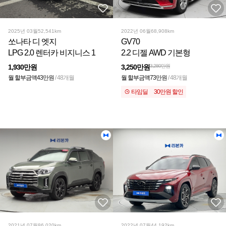
2025년 03월
52,541km
2022년 06월
68,908km
쏘나타 디 엣지
GV70
LPG 2.0 렌터카 비지니스 1
2.2 디젤 AWD 기본형
1,930만원
3,250만원
3,280만원
월 할부금액
43만원
/ 48개월
월 할부금액
73만원
/ 48개월
타임딜
30만원 할인
2021년 07월
86,020km
2022년 07월
44,192km