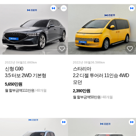
2022년 04월
32,660km
2022년 08월
36,586km
신형 G90
스타리아
3.5 터보 2WD 기본형
2.2 디젤 투어러 11인승 4WD
모던
5,650만원
월 할부금액
111만원
/ 48개월
2,390만원
월 할부금액
50만원
/ 48개월