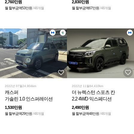
2,760만원
2,830만원
월 할부금액
53만원
/ 48개월
월 할부금액
67만원
/ 48개월
2022년 07월
24,904km
2022년 11월
64,410km
캐스퍼
더 뉴렉스턴 스포츠 칸
가솔린 1.0 인스퍼레이션
2.2 4WD 익스페디션
1,530만원
2,490만원
월 할부금액
29만원
/ 48개월
월 할부금액
48만원
/ 48개월