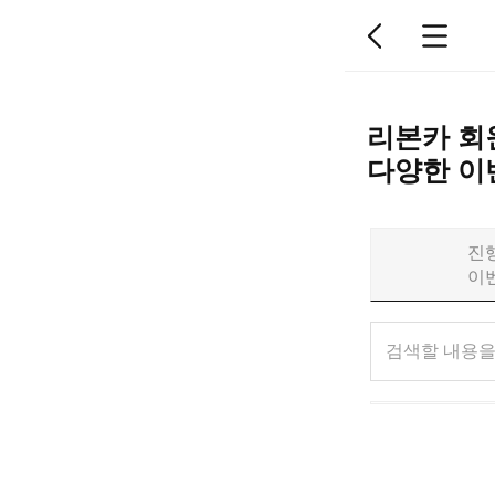
리본카 회
다양한 이
진
이