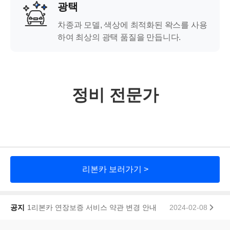
광택
차종과 모델, 색상에 최적화된 왁스를 사용
하여 최상의 광택 품질을 만듭니다.
정비 전문가
리본카 보러가기 >
공지
1리본카 연장보증 서비스 약관 변경 안내
2024-02-08
2