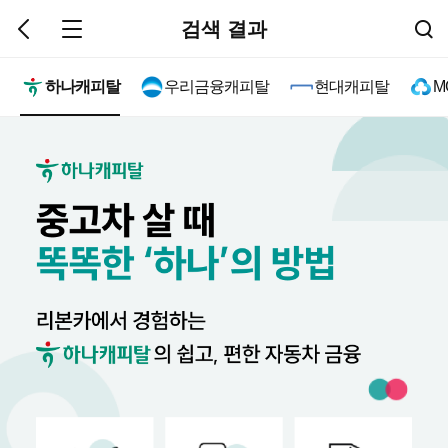
검색 결과
하나캐피탈
우리금융캐피탈
현대캐피탈
M