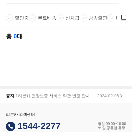
할인중
무료배송
신차급
방송출연
EV 배
총
0
대
공지
1리본카 연장보증 서비스 약관 변경 안내
2024-02-08
2
리본카 고객센터
1544-2277
평일 09:00~18:00
토,일,공휴일 휴무