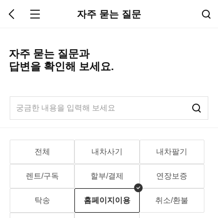
자주 묻는 질문
자주 묻는 질문과
답변을 확인해 보세요.
전체
내차사기
내차팔기
렌트/구독
할부/결제
연장보증
탁송
홈페이지이용
취소/환불