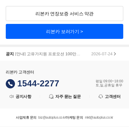
리본카 연장보증 서비스 약관
리본카 보러가기 >
[안내] 고유가지원 프로모션 100만원 페이백 당첨자 공지
2026-07-24
공지
리본카, 「2026 대한민국 브랜드 명예의 전당」 중고차 플랫폼 부문 대상 수상
2026-01-22
리본카 고객센터
1544-2277
평일 09:00~18:00
토,일,공휴일 휴무
공지사항
자주 묻는 질문
고객센터
사업제휴 문의
biz@autoplus.co.kr
마케팅 문의
mkt@autoplus.co.kr