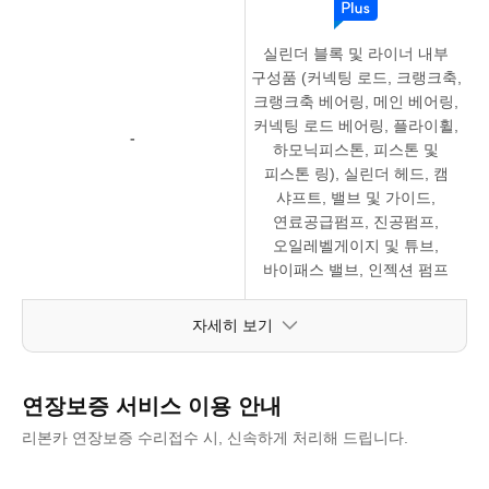
실린더 블록 및 라이너 내부
구성품 (커넥팅 로드, 크랭크축,
크랭크축 베어링, 메인 베어링,
커넥팅 로드 베어링, 플라이휠,
-
하모닉피스톤, 피스톤 및
피스톤 링), 실린더 헤드, 캠
샤프트, 밸브 및 가이드,
연료공급펌프, 진공펌프,
오일레벨게이지 및 튜브,
바이패스 밸브, 인젝션 펌프
자세히 보기
연장보증 서비스 이용 안내
리본카 연장보증 수리접수 시, 신속하게 처리해 드립니다.