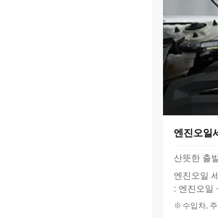
엔진오일
산뜻한 출발
엔진오일 
: 엔진오일
※
수입차, 