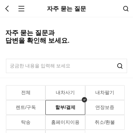
자주 묻는 질문
자주 묻는 질문과
답변을 확인해 보세요.
전체
내차사기
내차팔기
렌트/구독
할부/결제
연장보증
탁송
홈페이지이용
취소/환불