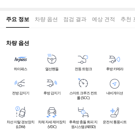
주요 정보
차량 옵션
점검 결과
예상 견적
추천 
차량 옵션
하이패스
열선핸들
전동 트렁크
후방 카메라
전방 감지기
후방 감지기
스마트 크루즈 컨트
내비게이션
롤 (SCC)
차선 이탈 경보장치
차체 자세 제어장치
후측방 충돌 회피 지
운전석 통풍시트
(LDW)
(VDC)
원시스템 (ABSD)