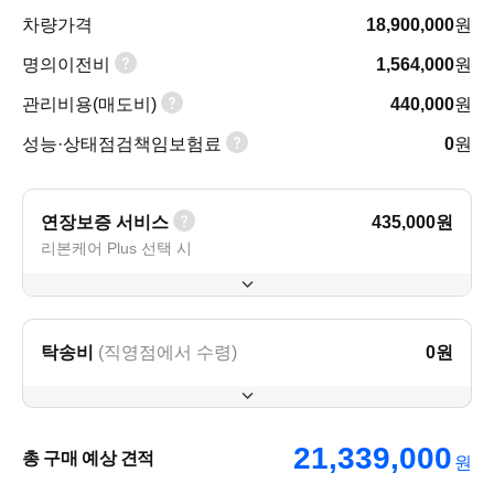
차량가격
18,900,000
원
명의이전비
1,564,000
원
관리비용(매도비)
440,000
원
성능·상태점검책임보험료
0
원
연장보증 서비스
435,000
원
리본케어 Plus 선택 시
탁송비
(직영점에서 수령)
0
원
21,339,000
총 구매 예상 견적
원