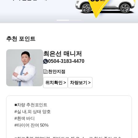
추천 포인트
최은선 매니저
0504-3183-4470
천안지점
위치확인
차량보기
■차량 추천포인트

#실 내,외 상태 양호

#흰색 바디

#타이어 잔여 50%
