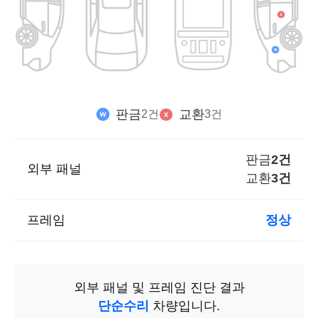
판금
교환
2건
3건
판금
2건
외부 패널
교환
3건
프레임
정상
외부 패널 및 프레임 진단 결과
단순수리
차량입니다.