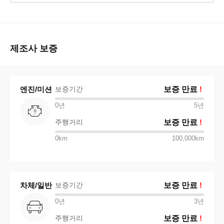
제조사 보증
엔진/미션
보증기간
보증 만료
!
0년
5
년
주행거리
보증 만료
!
0km
100,000km
차체/일반
보증기간
보증 만료
!
0년
3
년
주행거리
보증 만료
!