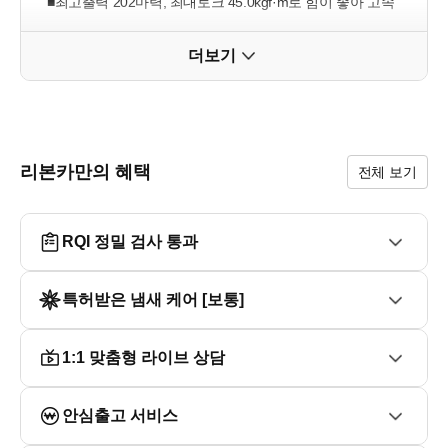
■최고출력 202마력, 최대토크 45.0kgf·m로 힘이 좋아 고속
도로와 장거리 주행도우수

8단 습식 DCT와 조합되어 가속감과 연비가 우수합니다.

더보기
■뛰어난 연비

복합연비 약 14.2km/L(2WD 기준)로 대형 SUV급에서는 유
지비 부담이 적은 편입니다.

■안전사양

프레스티지 트림부터 후측방 충돌방지 보조, 후방 교차충돌
리본카만의 혜택
전체 보기
방지 보조, 안전 하차 보조, 후석 승객 알림 등이 기본 적용
되어 가족용 SUV로 만족도가 높습니다.

■실내

RQI 정밀 검사 통과
가죽시트, 전동·열선·통풍 시트(옵션 구성에 따라 상이), 넉
넉한 2열 공간으로 패밀리카 활용성이 뛰어납니다.

■넓은 적재공간

특허받은 냄새 케어 [보통]
캠핑, 골프, 차박 등 다양한 레저 활동에 적합하며 짐을 싣고 
내리기 편리합니다.

■ 승차감

1:1 맞춤형 라이브 상담
디젤 특유의 소음이 이전 세대보다 많이 개선되었고, 장거
리 주행 시 안정감과 승차감이 우수합니다.

안심출고 서비스
■2022년 더 뉴 싼타페 디젤 2.2 2WD 프레스티지

# 안전·편의사양
