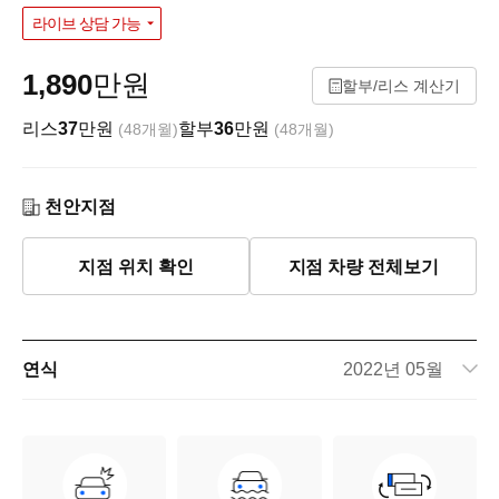
라이브 상담 가능
1,890
만원
할부/리스 계산기
리스
37
만원
할부
36
만원
(48개월)
(48개월)
천안지점
지점 위치 확인
지점 차량 전체보기
연식
2022년 05월
주행거리
104,870km
차량번호
169허6434