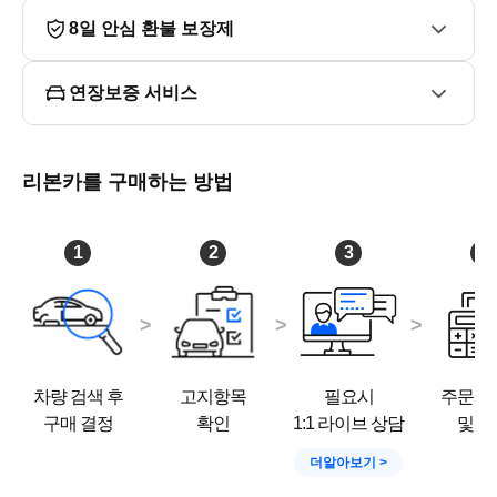
#  주행성능

8일 안심 환불 보장제
# 넓은 실내공간

을 모두 갖춘 가성비 패밀리 SUV로 추천할 만한 모델입니
다.

연장보증 서비스
■합리적인 가격 책정과 정찰제로 비대면 구매 가능!

■세금 계산서 또는 현금 영수증 100% 발행!

리본카를 구매하는 방법
■중고차 기업 리본카 # 8일800km 환불제!

■침수차/주행거리/허위매물 NO !!

■리본카만의 저금리 할부 가능(금융사비교)

1
2
3
4
■타던 차 팔면 30만원 할인 - 대차 프로모션

■1:1라이브 상담 진행후 구매시 탁송료 무료!

■판매방법 : 현금 / 할부 / 카드(KB국민카드만가능)

■안심출고 서비스

■중고차 기업 리본카

차량 검색 후
고지항목
필요시
주문서
-신차가 대비 합리적인 금액으로 구매가능합니다.

구매 결정
확인
1:1 라이브 상담
및 결
■ 오시는 길

더알아보기
천안시 서북구 번영로 533 오토메카 천안 206호
