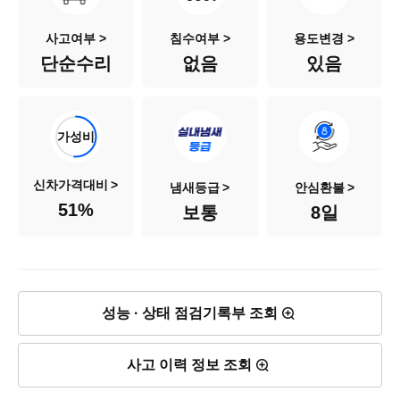
색상
흰색
사고여부 >
침수여부 >
용도변경 >
단순수리
없음
있음
승차인원
5인승
연료
디젤
가성비
배기량
2,151cc
신차가격대비
냄새등급
안심환불
51
%
보통
8일
신차출고가
3,697만원
차량가격
1,890만원
성능 · 상태 점검기록부 조회
사고 이력 정보 조회