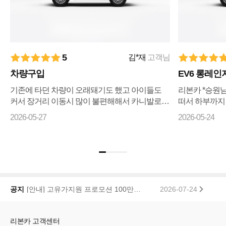
5
김*재
고객님
차량구입
EV6 롱레인
기존에 타던 차량이 오래돼기도 했고 아이들도
리본카 *승원
커서 장거리 이동시 많이 불편해해서 카니발로
떠서 하부까지
바꾸자 마음먹고 ㅋㅇㅋ 나 ㅇㅋ 꾸준히 매물검
리상태까지 전
2026-05-27
2026-05-24
색 해왔으나 마땅히 가격이나 조건이 맘에들지 ...
습니다 좋은차
기...
[안내] 고유가지원 프로모션 100만원 페이백 당첨자 공지
2026-07-24
공지
리본카, 「2026 대한민국 브랜드 명예의 전당」 중고차 플랫폼 부문 대상 수상
2026-01-22
리본카 고객센터