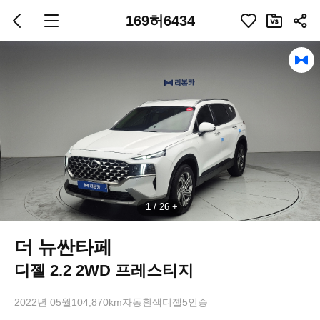
169허6434
1
/
26
더 뉴싼타페
디젤 2.2 2WD 프레스티지
2022년 05월
104,870km
자동
흰색
디젤
5인승