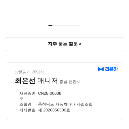
리본카 천안지점
자주 묻는 질문
상품관리 책임자
최은선
매니저
충남 천안시
사원증번
CN25-00038
호
조합명
충청남도 자동차매매 사업조합
제시번호
제 2026056390호