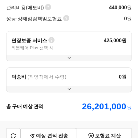
관리비용(매도비)
440,000
원
성능·상태점검책임보험료
0
원
연장보증 서비스
425,000
원
리본케어 Plus 선택 시
탁송비
(직영점에서 수령)
0
원
26,201,000
총 구매 예상 견적
원
예상 견적 전송
보험료 계산