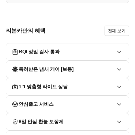
* 실내 샌드베이지 인테리어

* 스마트키 1개 가 준비되어있습니다.

* 사용감이 매우 적은 부분이 장점인 차량 입니다.

* 타이어 상태가 양호 합니다.

리본카만의 혜택
전체 보기
------------------------------------------------

■ 신차출고정보

차종명 :카니발 자가용 9인승 가솔린 3.5 노블레스 A/T 4 23
RQI 정밀 검사 통과
각자

가격 : 39,730,000 원

포함옵션 : 내비적용-드라이브와이즈,모니터링팩,원격주차
특허받은 냄새 케어 [보통]
보조,내비게이션

------------------------------------------------

■ 히스토리

1:1 맞춤형 라이브 상담
* 직전 고객님께서는 법인회사에서 장기렌트로출고하여 출
퇴근용으로 활용 하셨던 차량 입니다.

안심출고 서비스
------------------------------------------------

- 타던 차 팔면 30만원 할인 - 대차 프로모션

------------------------------------------------

8일 안심 환불 보장제
- 5%대 저금리 할부/ 리스/ KB 신용카드 결제 가능

------------------------------------------------
