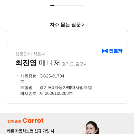
자주 묻는 질문
상품관리 책임자
최진영
매니저
경기도 김포시
사원증번
GG25-01794
호
조합명
경기도1자동차매매사업조합
제시번호
제 2026105208호