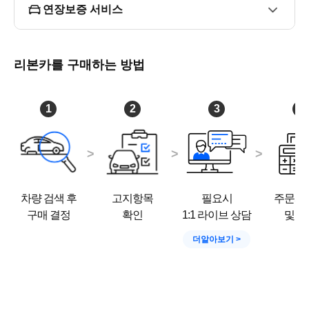
연장보증 서비스
- 오시는 길

자차 이동시 내비게이션 검색은

리본카를 구매하는 방법
국민차매매단지 공항점(김포) 또는 아라육로152번길45 검
색 하시면 됩니다.

1
2
3
4
대중교통 이용시

가까운 지하철역은 9호선 '개화역'이며 하차 후 16-1 마을버
스 타시고

'김포현대프리미엄아울렛'에서 내리시면 됩니다.

방문전, 전화주셔서 리본카 김포지점 최진영 매니저 찾아주
차량 검색 후
고지항목
필요시
주문서
시면 안내 도와드리겠습니다.
구매 결정
확인
1:1 라이브 상담
및 결
더알아보기