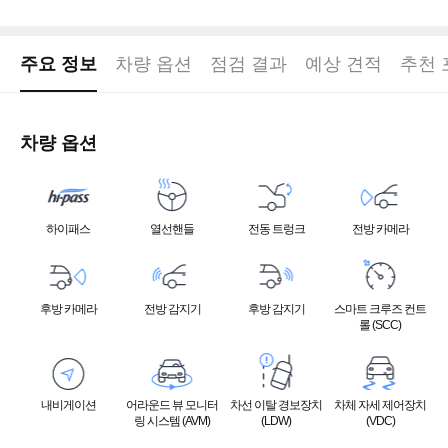
주요 정보
차량 옵션
점검 결과
예상 견적
추천 
차량 옵션
하이패스
열선핸들
전동 트렁크
전방 카메라
후방 카메라
전방 감지기
후방 감지기
스마트 크루즈 컨트
롤 (SCC)
내비게이션
어라운드 뷰 모니터
차선 이탈 경보장치
차체 자세 제어장치
링 시스템 (AVM)
(LDW)
(VDC)