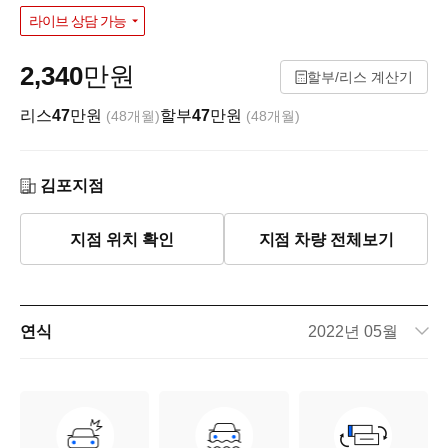
라이브 상담 가능
2,340
만원
할부/리스 계산기
리스
47
만원
할부
47
만원
(48개월)
(48개월)
김포지점
지점 위치 확인
지점 차량 전체보기
연식
2022년 05월
주행거리
85,337km
차량번호
227거7857