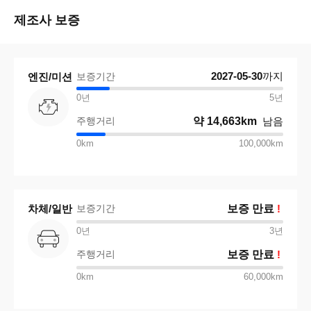
제조사 보증
2027-05-30
까지
엔진/미션
보증기간
0년
5
년
주행거리
약
14,663km
남음
0km
100,000km
차체/일반
보증기간
보증 만료
!
0년
3
년
주행거리
보증 만료
!
0km
60,000km