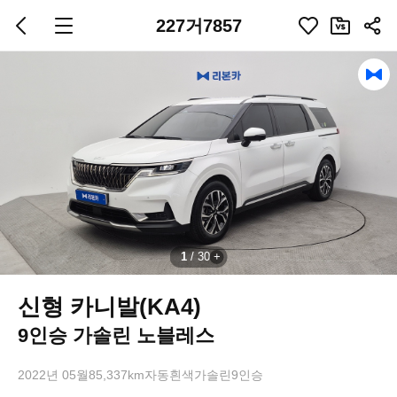
227거7857
1
/
30
신형 카니발(KA4)
9인승 가솔린 노블레스
2022년 05월
85,337km
자동
흰색
가솔린
9인승