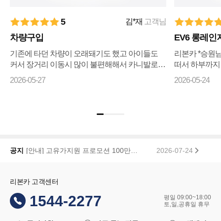
5
김*재
고객님
차량구입
EV6 롱레인
기존에 타던 차량이 오래돼기도 했고 아이들도
리본카 *승원
커서 장거리 이동시 많이 불편해해서 카니발로
떠서 하부까지
바꾸자 마음먹고 ㅋㅇㅋ 나 ㅇㅋ 꾸준히 매물검
리상태까지 전
2026-05-27
2026-05-24
색 해왔으나 마땅히 가격이나 조건이 맘에들지 ...
습니다 좋은차
기...
리본카, 「2026 대한민국 브랜드 명예의 전당」 중고차 플랫폼 부문 대상 수상
2026-01-22
공지
[안내] 고유가지원 프로모션 100만원 페이백 당첨자 공지
2026-07-24
리본카 고객센터
1544-2277
평일 09:00~18:00
토,일,공휴일 휴무