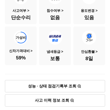
색상
흰색
사고여부 >
침수여부 >
용도변경 >
단순수리
없음
있음
승차인원
9인승
연료
가솔린
가성비
배기량
3,470cc
신차가격대비
냄새등급
안심환불
59
%
보통
8일
신차출고가
3,973만원
차량가격
2,340만원
성능 · 상태 점검기록부 조회
사고 이력 정보 조회