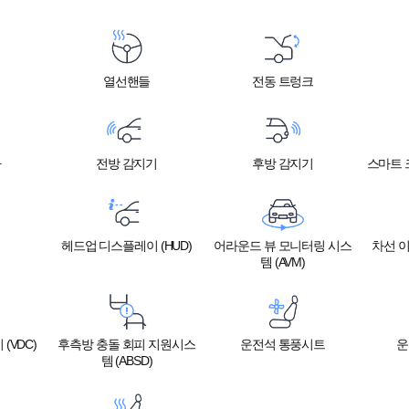
열선핸들
전동 트렁크
라
전방 감지기
후방 감지기
스마트 크
헤드업 디스플레이 (HUD)
어라운드 뷰 모니터링 시스
차선 이
템 (AVM)
(VDC)
후측방 충돌 회피 지원시스
운전석 통풍시트
운
템 (ABSD)