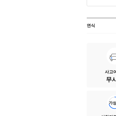
연식
주행거리
차량번호
색상
사고여
무
승차인원
연료
가