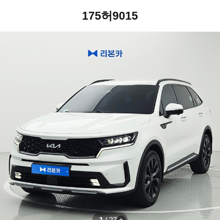
175허9015
1
/
27