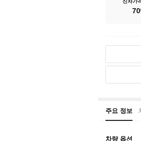
신차가
배기량
70
신차출고가
차량가격
주요 정보
차량 옵션