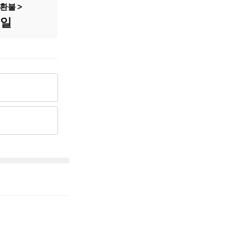
2,497cc
환불
8일
4,531만원
3,150만원