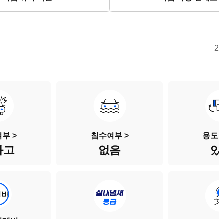
2
부 >
침수여부 >
용도
사고
없음
성비