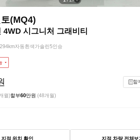
토(MQ4)
린 4WD 시그니처 그래비티
,294km
자동
흰색
가솔린
5인승
능
원
할
8개월)
할부
60
만원
(48개월)
지점 위치 확인
지점 차량 전체보