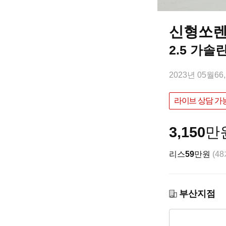
신형쏘렌
2.5 가솔
2023년 05월
66
라이브 상담 가
3,150
만
리스
59
만원
(4
부산지점