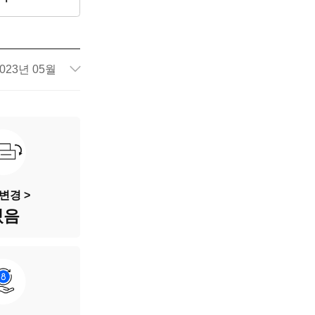
023년 05월
66,294km
175허9015
흰색
변경 >
있음
5인승
가솔린