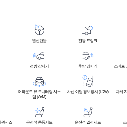
열선핸들
전동 트렁크
라
전방 감지기
후방 감지기
스마트 크
어라운드 뷰 모니터링 시스
차선 이탈 경보장치 (LDW)
차체 자
템 (AVM)
지원시스
운전석 통풍시트
운전석 열선시트
조