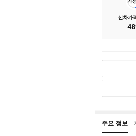
연료
가
신차가
배기량
48
신차출고가
차량가격
주요 정보