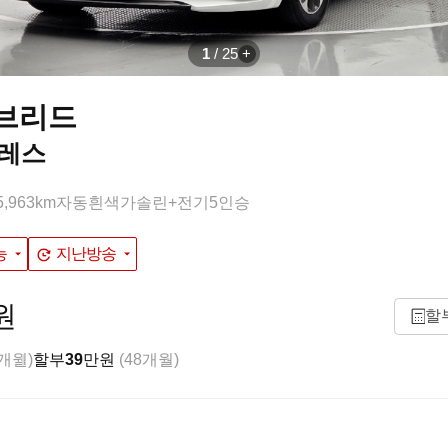
1
/
25
이브리드
블레스
5,963km
자동
흰색
가솔린+전기
5인승
능
지난방송
원
할
8개월)
할부
39
만원
(48개월)