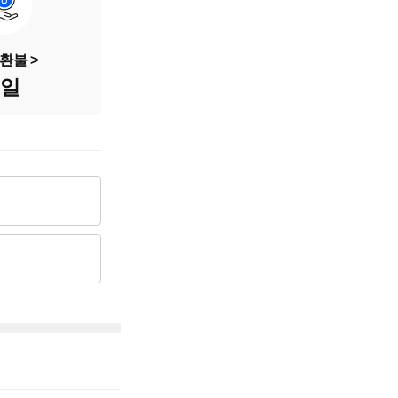
가솔린+전기
1,598cc
환불
8일
4,228만원
2,050만원