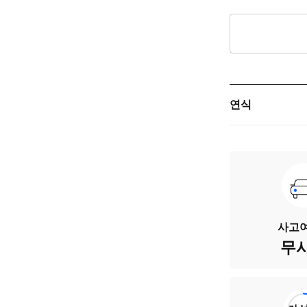
연식
주행거리
차량번호
색상
사고여
무
승차인원