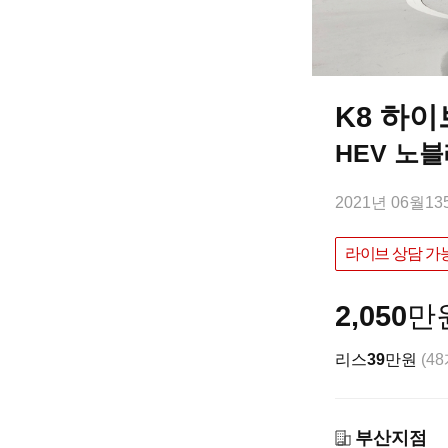
K8 하
HEV 노
2021년 06월
13
라이브 상담 가
2,050
만
리스
39
만원
(4
부산지점