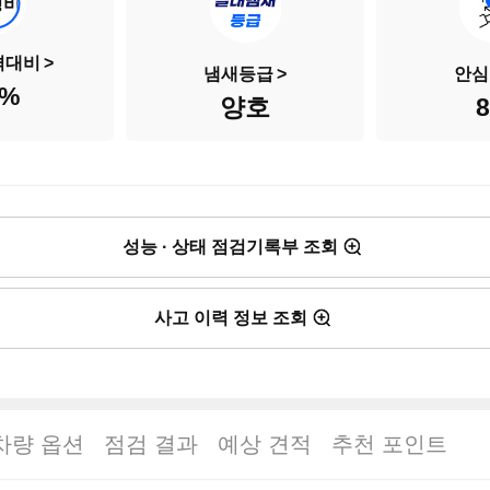
성비
격대비
냄새등급
안심
%
양호
성능 · 상태 점검기록부 조회
사고 이력 정보 조회
차량 옵션
점검 결과
예상 견적
추천 포인트