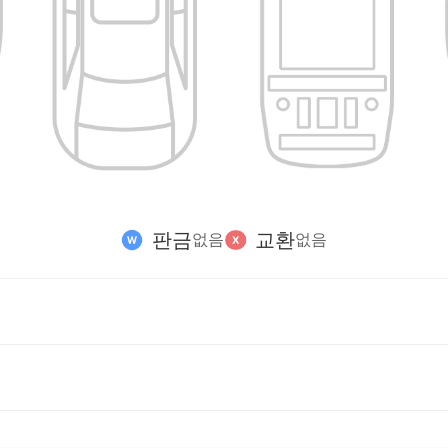
판금
교환
없음
없음