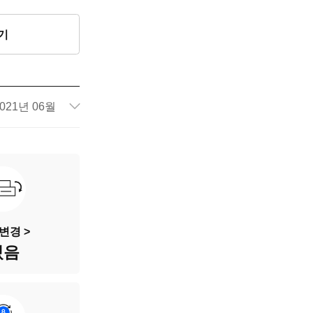
기
021년 06월
135,963km
165호2725
흰색
변경 >
있음
5인승