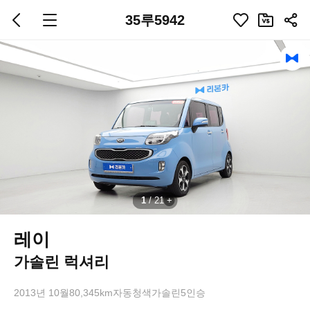
35루5942
1
/
21
레이
가솔린 럭셔리
2013년 10월
80,345km
자동
청색
가솔린
5인승