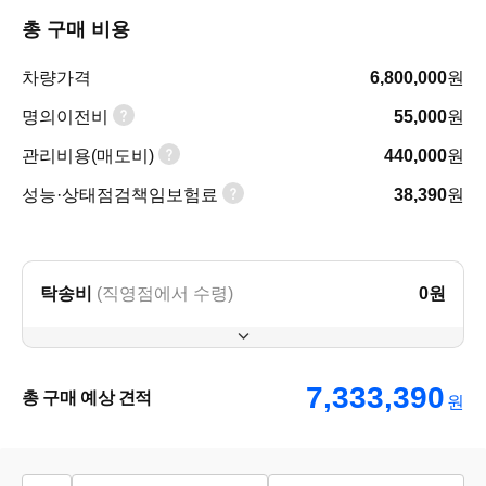
총 구매 비용
차량가격
6,800,000
원
명의이전비
55,000
원
관리비용(매도비)
440,000
원
성능·상태점검책임보험료
38,390
원
탁송비
(직영점에서 수령)
0
원
7,333,390
총 구매 예상 견적
원