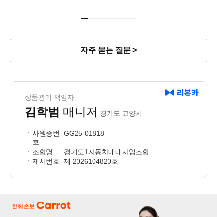
자주 묻는 질문
상품관리 책임자
김학범
매니저
경기도 고양시
사원증번
GG25-01818
호
조합명
경기도1자동차매매사업조합
제시번호
제 2026104820호