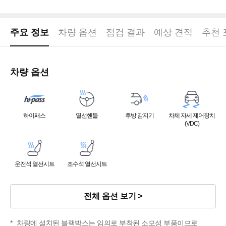
주요 정보
차량 옵션
점검 결과
예상 견적
추천 
차량 옵션
하이패스
열선핸들
후방 감지기
차체 자세 제어장치
(VDC)
운전석 열선시트
조수석 열선시트
전체 옵션 보기
차량에 설치된 블랙박스는 임의로 부착된 소모성 부품이므로