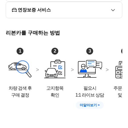
연예인들도 선택한 리본카

업계 최초 YouTube 실버 버튼 수상 '리본카' 채널 구독, 좋아
연장보증 서비스
요, 알림설정

------------------------------------------------

- 오시는 길

리본카를 구매하는 방법
경기도 고양시 일산동구 백마로 478

풍동오토갤러리 B1층 리본카

서해선, 경의중앙선 백마역 도보 10분
1
2
3
4
차량 검색 후
고지항목
필요시
주문서
구매 결정
확인
1:1 라이브 상담
및 결
더알아보기