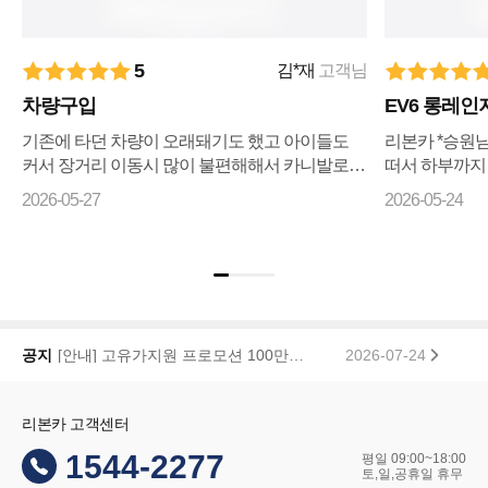
5
김*재
고객님
차량구입
EV6 롱레인
기존에 타던 차량이 오래돼기도 했고 아이들도
리본카 *승원
커서 장거리 이동시 많이 불편해해서 카니발로
떠서 하부까지
바꾸자 마음먹고 ㅋㅇㅋ 나 ㅇㅋ 꾸준히 매물검
리상태까지 전
2026-05-27
2026-05-24
색 해왔으나 마땅히 가격이나 조건이 맘에들지 ...
습니다 좋은차
기...
리본카, 「2026 대한민국 브랜드 명예의 전당」 중고차 플랫폼 부문 대상 수상
2026-01-22
공지
[안내] 고유가지원 프로모션 100만원 페이백 당첨자 공지
2026-07-24
리본카 고객센터
1544-2277
평일 09:00~18:00
토,일,공휴일 휴무