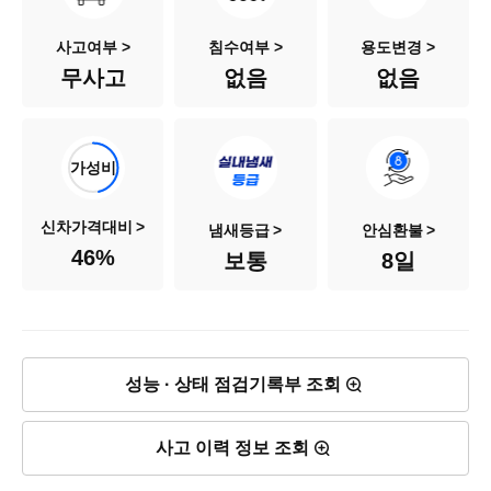
색상
청색
사고여부 >
침수여부 >
용도변경 >
무사고
없음
없음
승차인원
5인승
연료
가솔린
가성비
배기량
998cc
신차가격대비
냄새등급
안심환불
46
%
보통
8일
신차출고가
1,475만원
차량가격
680만원
성능 · 상태 점검기록부 조회
사고 이력 정보 조회