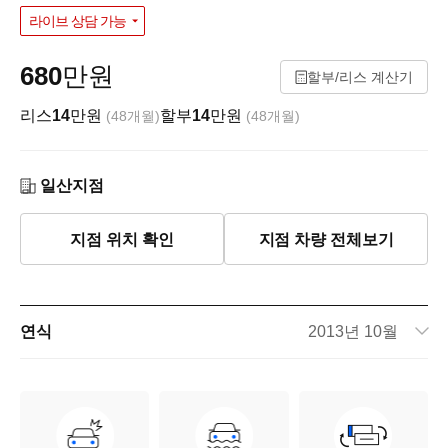
라이브 상담 가능
680
만원
할부/리스 계산기
리스
14
만원
할부
14
만원
(48개월)
(48개월)
일산지점
지점 위치 확인
지점 차량 전체보기
연식
2013년 10월
주행거리
80,345km
차량번호
35루5942