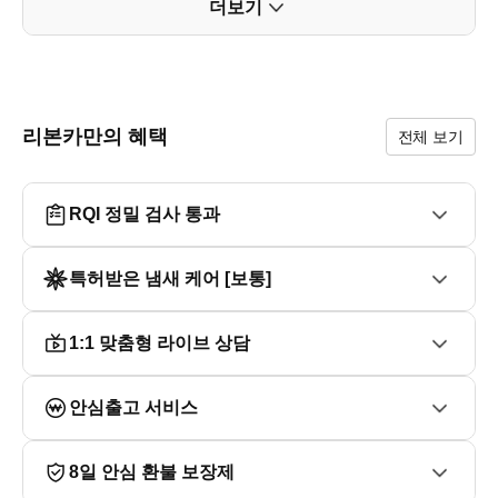
더보기
■추가 옵션

* 컴포트1 55만

* 175/ 15 타이어 &  블랙 럭셔리 알로이 휠 30만

------------------------------------------------

■진단평가 결과

리본카만의 혜택
전체 보기
*교환 부위 없는 무사고

*성능점검기록부상 미세누유, 누수, 불량 없음

------------------------------------------------

RQI 정밀 검사 통과
- 침수차/ 주행거리 조작/ 허위매물 걱정 NO!

------------------------------------------------

- 타던 차 팔면 30만원 할인 - 대차 프로모션

특허받은 냄새 케어 [보통]
------------------------------------------------

- 5%대 저금리 할부/ 리스/ KB 신용카드 결제 가능

------------------------------------------------

1:1 맞춤형 라이브 상담
- 합리적인 가격 책정과 정찰제로 비대면 구매 가능

------------------------------------------------

안심출고 서비스
- 세금 계산서 또는 현금 영수증을 100% 발행하며

알선 수수료를 받지 않습니다.

------------------------------------------------

8일 안심 환불 보장제
- 런닝맨, 나 혼자 산다, 살림남, 신랑수업, 워크맨 등
