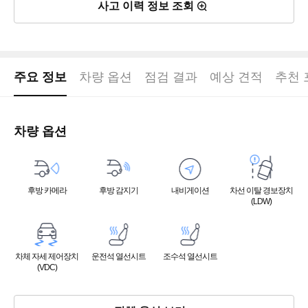
사고 이력 정보 조회
주요 정보
차량 옵션
점검 결과
예상 견적
추천 
차량 옵션
후방 카메라
후방 감지기
내비게이션
차선 이탈 경보장치
(LDW)
차체 자세 제어장치
운전석 열선시트
조수석 열선시트
(VDC)