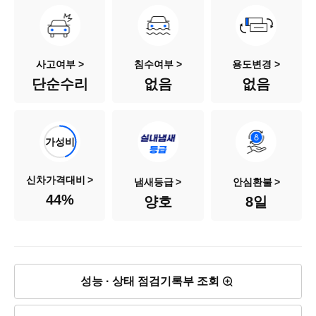
차량번호
49모0252
색상
검정색
사고여부 >
침수여부 >
용도변경 >
단순수리
없음
없음
승차인원
5인승
연료
가솔린
가성비
배기량
999cc
신차가격대비
냄새등급
안심환불
44
%
양호
8일
신차출고가
1,509만원
차량가격
660만원
성능 · 상태 점검기록부 조회