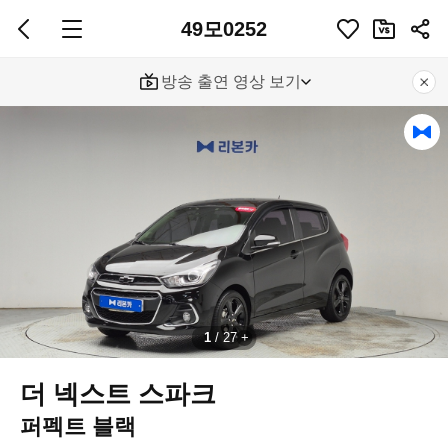
49모0252
방송 출연 영상 보기
1
/
27
더 넥스트 스파크
퍼펙트 블랙