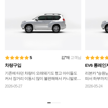
5
김*재
고객님
차량구입
EV6 롱레인
기존에 타던 차량이 오래돼기도 했고 아이들도
리본카 *승원
커서 장거리 이동시 많이 불편해해서 카니발로
떠서 하부까지
바꾸자 마음먹고 ㅋㅇㅋ 나 ㅇㅋ 꾸준히 매물검
리상태까지 전
2026-05-27
2026-05-24
색 해왔으나 마땅히 가격이나 조건이 맘에들지 ...
습니다 좋은차
기...