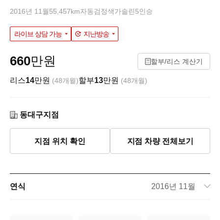
2016년 11월
55,457km
자동
검정색
가솔린
5인승
라이브 상담 가능
지난방송
660
만원
할부/리스 계산기
리스
14
만원
할부
13
만원
(48개월)
(48개월)
동대구지점
지점 위치 확인
지점 차량 전체보기
연식
2016년 11월
주행거리
55,457km