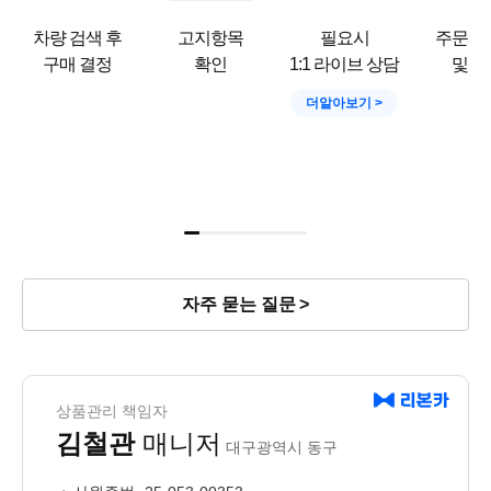
차량 검색 후
고지항목
필요시
주문서
구매 결정
확인
1:1 라이브 상담
및 결
더알아보기
자주 묻는 질문
상품관리 책임자
김철관
매니저
대구광역시 동구