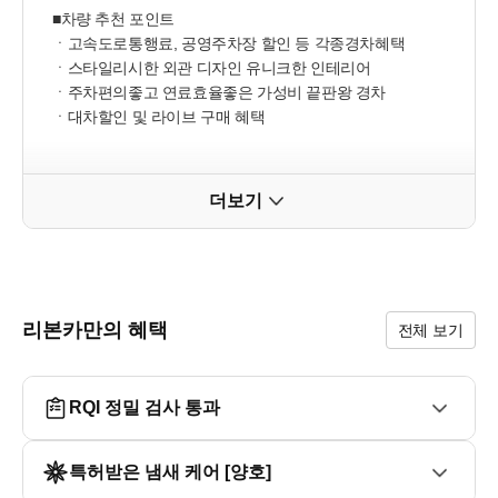
■차량 추천 포인트

ㆍ고속도로통행료, 공영주차장 할인 등 각종경차혜택

ㆍ스타일리시한 외관 디자인 유니크한 인테리어

ㆍ주차편의좋고 연료효율좋은 가성비 끝판왕 경차

ㆍ대차할인 및 라이브 구매 혜택

■추가옵션

ㆍ버튼타입 스마트키

더보기
ㆍ프로젝션 헤드램프

(주간주행 램프, 오토라이트 컨트롤, 듀얼그래픽 LED테일
램프)

■ 오시는길

리본카만의 혜택
전체 보기
대구광역시 동구 안심로59길22 신서랜드 1층

지하철 1호선 반야월역 4번 출구 도보 10분

RQI 정밀 검사 통과
■전화 후 방문 부탁드립니다
특허받은 냄새 케어 [양호]