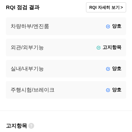
RQI 점검 결과
RQI 자세히 보기
차량하부/엔진룸
양호
외관/외부기능
고지항목
실내/내부기능
양호
주행시험/브레이크
양호
고지항목