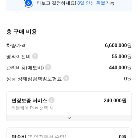
타보고 결정하세요!
8일 안심 환불
가능
총 구매 비용
차량가격
6,600,000
원
명의이전비
55,000
원
관리비용(매도비)
440,000
원
성능·상태점검책임보험료
0
원
연장보증 서비스
240,000
원
리본케어 Plus 선택 시
탁송비
(직영점에서 수령)
0
원