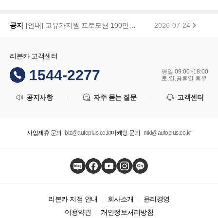
[안내] 고유가지원 프로모션 100만원 페이백 당첨자 공지
2026-07-24
공지
리본카, 「2026 대한민국 브랜드 명예의 전당」 중고차 플랫폼 부문 대상 수상
2026-01-22
리본카 고객센터
1544-2277
평일 09:00~18:00
토,일,공휴일 휴무
공지사항
자주 묻는 질문
고객센터
사업제휴 문의
biz@autoplus.co.kr
마케팅 문의
mkt@autoplus.co.kr
리본카 지점 안내
회사소개
윤리경영
이용약관
개인정보처리방침