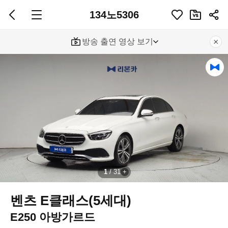
134노5306
방송 출연 영상 보기
1
/
31
벤츠 E클래스(5세대)
E250 아방가르드