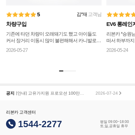
5
김*재
고객님
차량구입
EV6 롱레인
기존에 타던 차량이 오래돼기도 했고 아이들도
리본카 *승원
커서 장거리 이동시 많이 불편해해서 카니발로
떠서 하부까지
바꾸자 마음먹고 ㅋㅇㅋ 나 ㅇㅋ 꾸준히 매물검
리상태까지 전
2026-05-27
2026-05-24
색 해왔으나 마땅히 가격이나 조건이 맘에들지 ...
습니다 좋은차
기...
[안내] 고유가지원 프로모션 100만원 페이백 당첨자 공지
2026-07-24
공지
리본카, 「2026 대한민국 브랜드 명예의 전당」 중고차 플랫폼 부문 대상 수상
2026-01-22
리본카 고객센터
1544-2277
평일 09:00~18:00
토,일,공휴일 휴무