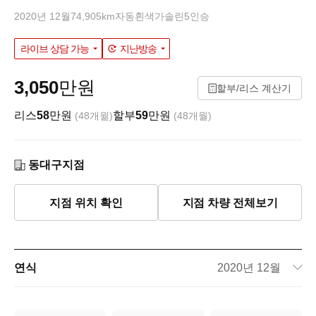
2020년 12월
74,905km
자동
흰색
가솔린
5인승
라이브 상담 가능
지난방송
3,050
만원
할부/리스 계산기
리스
58
만원
할부
59
만원
(48개월)
(48개월)
동대구지점
지점 위치 확인
지점 차량 전체보기
연식
2020년 12월
주행거리
74,905km