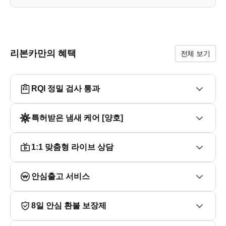
ㆍLED 헤드램프, 전방 추돌 경고, 전방 자동 긴급제동, 차선
이탈경고, 차선이탈 방지 보조, 후측방 경고, 스마트 크루즈, 
전동 트렁크, 내비게이션, 전좌석 열선시트, 1열 메모리시트 
등 

리본카만의 혜택
전체 보기
■ 오시는길

ㆍ대구광역시 동구 안심로59길22 신서랜드 1층

   (지하철 1호선 반야월역 4번 출구 도보 10분)

RQI 정밀 검사 통과
ㆍ리본카 동대구지점 이찬희 과장

■ 방문전 전화 후 방문부탁드립니다. (중복 계약이 될수 있
특허받은 냄새 케어 [양호]
1:1 맞춤형 라이브 상담
안심출고 서비스
8일 안심 환불 보장제