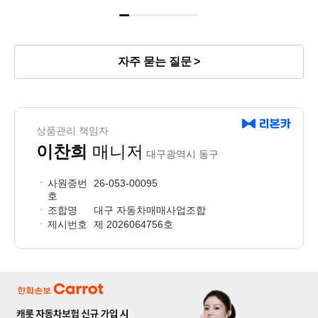
자주 묻는 질문
상품관리 책임자
이찬희
매니저
대구광역시 동구
사원증번
26-053-00095
호
조합명
대구 자동차매매사업조합
제시번호
제 2026064756호