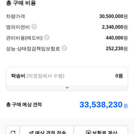
총 구매 비용
차량가격
30,500,000
원
명의이전비
2,346,000
원
관리비용(매도비)
440,000
원
성능·상태점검책임보험료
252,230
원
탁송비
(직영점에서 수령)
0
원
33,538,230
총 구매 예상 견적
원
예상 견적 전송
보험료 계산