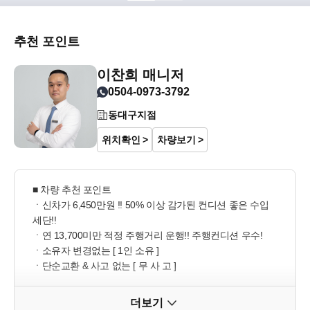
추천 포인트
이찬희 매니저
0504-0973-3792
동대구지점
위치확인
차량보기
■ 차량 추천 포인트

ㆍ신차가 6,450만원 !! 50% 이상 감가된 컨디션 좋은 수입
세단!! 

ㆍ연 13,700미만 적정 주행거리 운행!! 주행컨디션 우수!

ㆍ소유자 변경없는 [ 1인 소유 ]

ㆍ단순교환 & 사고 없는 [ 무 사 고 ]

■ 기본옵션

더보기