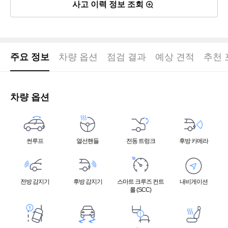
사고 이력 정보 조회
주요 정보
차량 옵션
점검 결과
예상 견적
추천 
차량 옵션
썬루프
열선핸들
전동 트렁크
후방 카메라
전방 감지기
후방 감지기
스마트 크루즈 컨트
내비게이션
롤 (SCC)