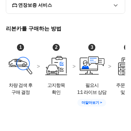
연장보증 서비스
리본카를 구매하는 방법
1
2
3
4
차량 검색 후
고지항목
필요시
주문서
구매 결정
확인
1:1 라이브 상담
및 결
더알아보기