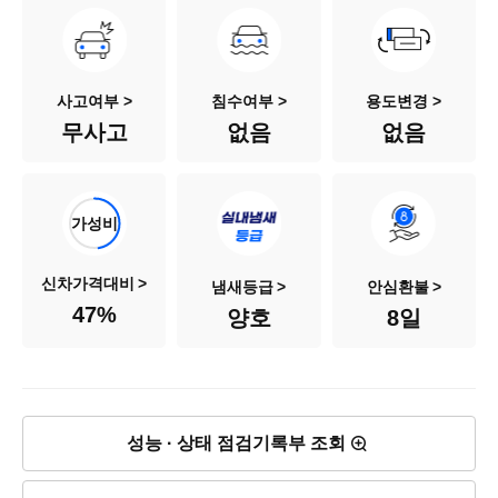
차량번호
134노5306
색상
흰색
사고여부 >
침수여부 >
용도변경 >
무사고
없음
없음
승차인원
5인승
연료
가솔린
가성비
배기량
1,991cc
신차가격대비
냄새등급
안심환불
47
%
양호
8일
신차출고가
6,450만원
차량가격
3,050만원
성능 · 상태 점검기록부 조회