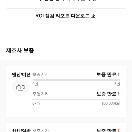
RQI 점검 리포트 다운로드
제조사 보증
엔진/미션
보증기간
보증 만료
!
0년
5
년
주행거리
보증 만료
!
0km
100,000km
차체/일반
보증기간
보증 만료
!