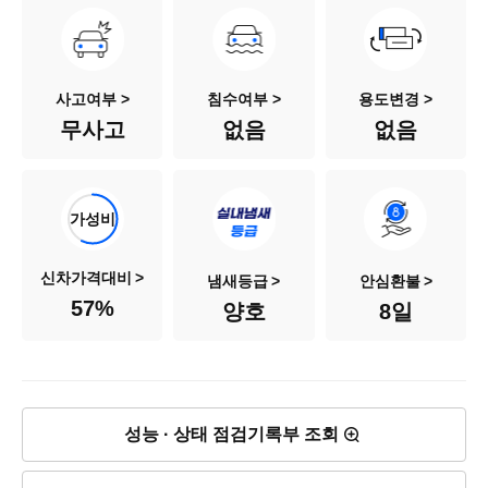
차량번호
35도0688
색상
베이지색
사고여부 >
침수여부 >
용도변경 >
무사고
없음
없음
승차인원
5인승
연료
가솔린
가성비
배기량
998cc
신차가격대비
냄새등급
안심환불
57
%
양호
8일
신차출고가
1,595만원
차량가격
910만원
성능 · 상태 점검기록부 조회