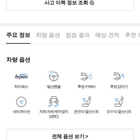
사고 이력 정보 조회
주요 정보
차량 옵션
점검 결과
예상 견적
추천 
차량 옵션
하이패스
열선핸들
후방 카메라
후방 감지기
내비게이션
차체 자세 제어장치
운전석 열선시트
조수석 열선시트
(VDC)
전체 옵션 보기