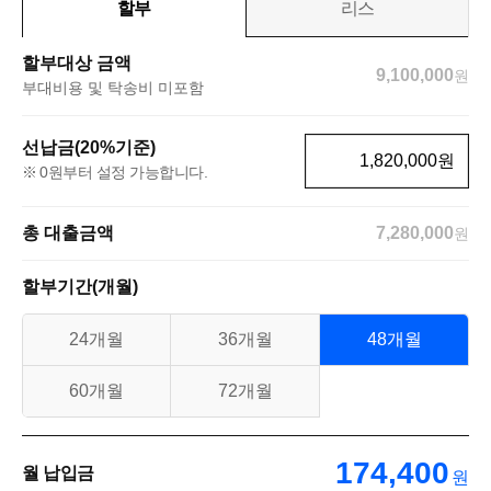
할부
리스
할부대상 금액
9,100,000
원
부대비용 및 탁송비 미포함
선납금(20%기준)
원
0원부터 설정 가능합니다.
총 대출금액
7,280,000
원
할부기간(개월)
24개월
36개월
48개월
60개월
72개월
174,400
월 납입금
원