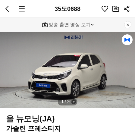
35도0688
방송 출연 영상 보기
1
/
29
올 뉴모닝(JA)
가솔린 프레스티지