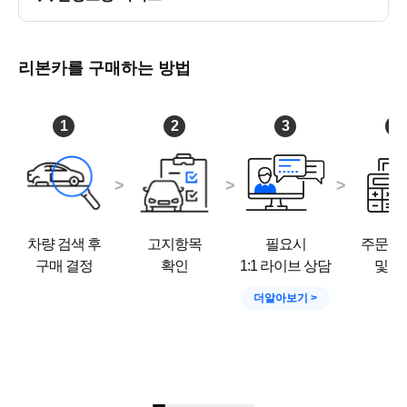
리본카를 구매하는 방법
1
2
3
4
차량 검색 후
고지항목
필요시
주문서
구매 결정
확인
1:1 라이브 상담
및 결
더알아보기