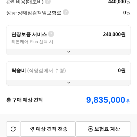
관리비용(매도비)
440,000
원
성능·상태점검책임보험료
0
원
연장보증 서비스
240,000
원
리본케어 Plus 선택 시
탁송비
(직영점에서 수령)
0
원
9,835,000
총 구매 예상 견적
원
예상 견적 전송
보험료 계산