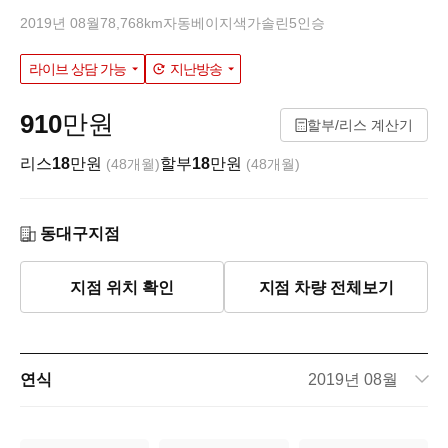
2019년 08월
78,768km
자동
베이지색
가솔린
5인승
라이브 상담 가능
지난방송
910
만원
할부/리스 계산기
리스
18
만원
할부
18
만원
(48개월)
(48개월)
동대구지점
지점 위치 확인
지점 차량 전체보기
연식
2019년 08월
주행거리
78,768km