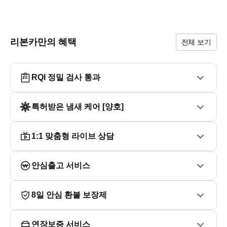
■ 추가옵션

▶ 메탈 포인트 - 스타일 패키지

▶ UVO 내비게이션 + 풀오토 에어컨 

리본카만의 혜택
전체 보기
■ 오시는길

- 방문전 전화후 방문부탁드립니다. (중복계약이 될수 있습
니다!!)

RQI 정밀 검사 통과
-  대구시 동구 안심로 59길 22 1층 ( 리본카 )

- 지하철 1호선 반야월역 4번출구 도보 10분

특허받은 냄새 케어 [양호]
1:1 맞춤형 라이브 상담
안심출고 서비스
8일 안심 환불 보장제
연장보증 서비스