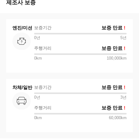
제조사 보증
엔진/미션
보증기간
보증 만료
!
0년
5
년
주행거리
보증 만료
!
0km
100,000km
차체/일반
보증기간
보증 만료
!
0년
3
년
주행거리
보증 만료
!
0km
60,000km