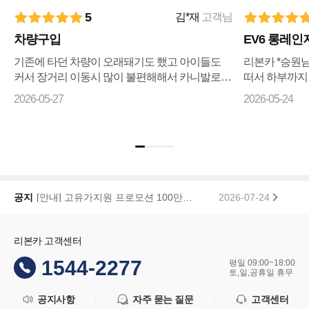
5
김*재
고객님
차량구입
EV6 롱레인
기존에 타던 차량이 오래돼기도 했고 아이들도
리본카 *승원
커서 장거리 이동시 많이 불편해해서 카니발로
떠서 하부까지
바꾸자 마음먹고 ㅋㅇㅋ 나 ㅇㅋ 꾸준히 매물검
리상태까지 전
2026-05-27
2026-05-24
색 해왔으나 마땅히 가격이나 조건이 맘에들지 ...
습니다 좋은차
기...
[안내] 고유가지원 프로모션 100만원 페이백 당첨자 공지
2026-07-24
공지
리본카, 「2026 대한민국 브랜드 명예의 전당」 중고차 플랫폼 부문 대상 수상
2026-01-22
리본카 고객센터
1544-2277
평일 09:00~18:00
토,일,공휴일 휴무
공지사항
자주 묻는 질문
고객센터