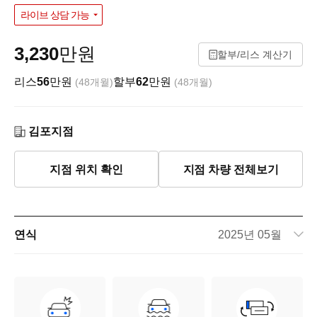
라이브 상담 가능
3,230
만원
할부/리스 계산기
리스
56
만원
할부
62
만원
(48개월)
(48개월)
김포지점
지점 위치 확인
지점 차량 전체보기
연식
2025년 05월
주행거리
26,681km
차량번호
255가9741