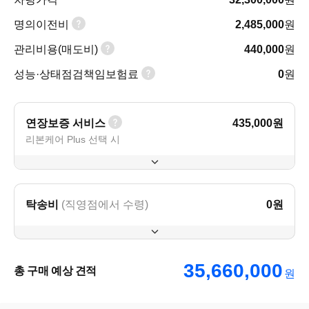
명의이전비
2,485,000
원
관리비용(매도비)
440,000
원
성능·상태점검책임보험료
0
원
연장보증 서비스
435,000
원
리본케어 Plus 선택 시
탁송비
(직영점에서 수령)
0
원
35,660,000
총 구매 예상 견적
원