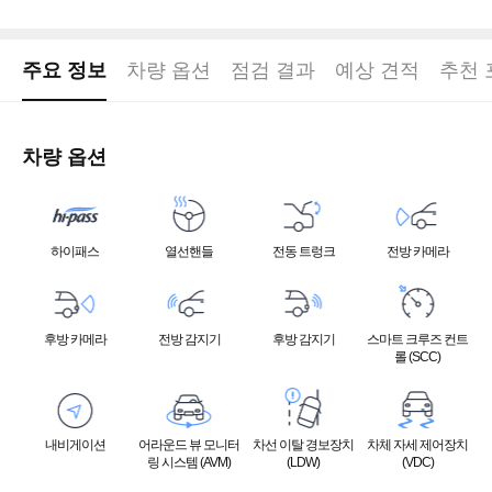
주요 정보
차량 옵션
점검 결과
예상 견적
추천 
차량 옵션
하이패스
열선핸들
전동 트렁크
전방 카메라
후방 카메라
전방 감지기
후방 감지기
스마트 크루즈 컨트
롤 (SCC)
내비게이션
어라운드 뷰 모니터
차선 이탈 경보장치
차체 자세 제어장치
링 시스템 (AVM)
(LDW)
(VDC)