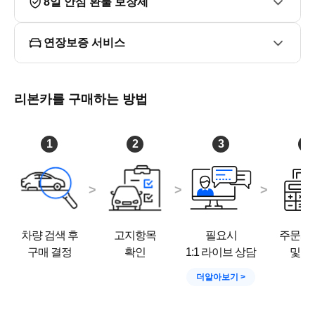
8일 안심 환불 보장제
■ 안심출고 서비스 무상 제공

- 베테랑 정비사가 차량 출고 전 차량상태 반복 점검

- 출고 직전 피톤치드 항균 탈취 추가 실시

연장보증 서비스
- 구매확정시 엔진오일 set 무료 교환 (일부 차종 제외)

→엔진오일+엔진오일 필터+에어크리너

리본카를 구매하는 방법
■ 오시는 길

경기도 김포시 고촌읍 아라육로152번길 45, A동 111호 (국
민차매매단지 공항점)
1
2
3
4
차량 검색 후
고지항목
필요시
주문서
구매 결정
확인
1:1 라이브 상담
및 결
더알아보기