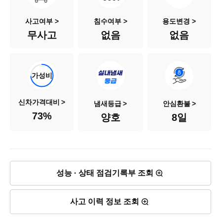
색상
검정색
사고여부 >
침수여부 >
용도변경 >
무사고
없음
없음
승차인원
5인승
연료
가솔린
가성비
배기량
1,969cc
신차가격대비
냄새등급
안심환불
73
%
양호
8일
신차출고가
4,401만원
차량가격
3,230만원
성능 · 상태 점검기록부 조회
사고 이력 정보 조회