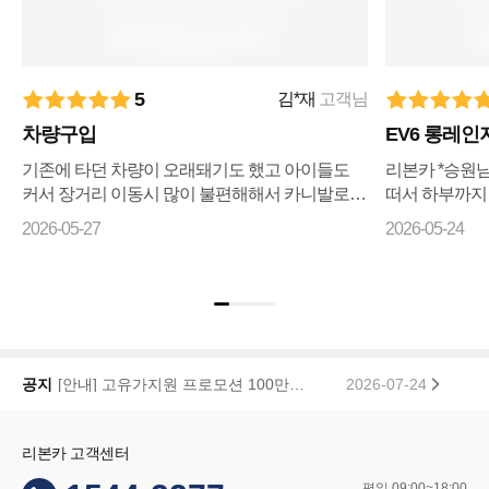
5
김*재
고객님
차량구입
EV6 롱레인
기존에 타던 차량이 오래돼기도 했고 아이들도
리본카 *승원
커서 장거리 이동시 많이 불편해해서 카니발로
떠서 하부까지
바꾸자 마음먹고 ㅋㅇㅋ 나 ㅇㅋ 꾸준히 매물검
리상태까지 전
2026-05-27
2026-05-24
색 해왔으나 마땅히 가격이나 조건이 맘에들지 ...
습니다 좋은차
기...
리본카, 「2026 대한민국 브랜드 명예의 전당」 중고차 플랫폼 부문 대상 수상
2026-01-22
공지
[안내] 고유가지원 프로모션 100만원 페이백 당첨자 공지
2026-07-24
리본카 고객센터
평일 09:00~18:00