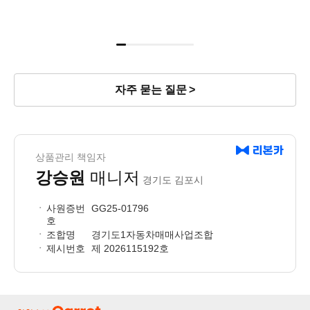
자주 묻는 질문
상품관리 책임자
강승원
매니저
경기도 김포시
사원증번
GG25-01796
호
조합명
경기도1자동차매매사업조합
제시번호
제 2026115192호