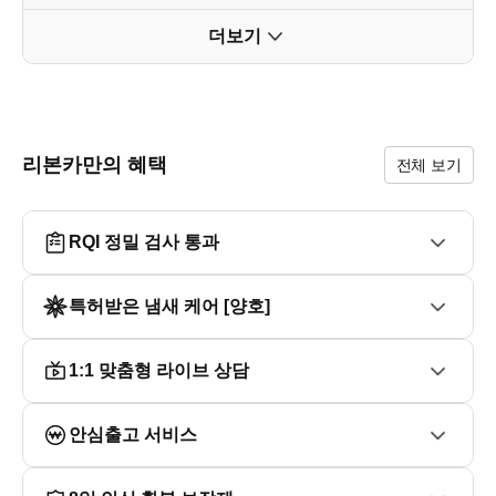
* 12.3인치 파노라마 디스플레이

* 흔하지 않은 프리미엄 SUV !

더보기
* 스마트키 2개를 보유 하고 있습니다.

* 실내 쾌적하게 관리가 잘 되어 깔끔한 컨디션을 유지하고 
있습니다

■ 제조사 보증[엔진/미션] 잔존하고 있으며 리본케어 플러스
리본카만의 혜택
전체 보기
(연장보증 서비스) 가입으로 케어 받아보실 수 있는 차량입
니다

RQI 정밀 검사 통과
■ 거리가 멀어 방문이 어려우실 때 집이나 직장에서 편하게 
받아보실 수 있는 홈서비스 적극 추천 차량입니다

특허받은 냄새 케어 [양호]
■ 리본카 만의 혜택

- 안심 환불 보장 (차량 대금 완납기준)

→ 8일 이내, 800km 미만 전액 환불가능 (탁송료, 주유비 제
1:1 맞춤형 라이브 상담
외)

- 투명하게 차량 가격 책정 (정찰제)

안심출고 서비스
- 대차 구입시 차량 금액 30만원 할인

- 연장보증 서비스 (180일, 주행거리 무제한)
