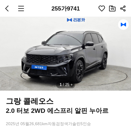
255가9741
1
/
25
그랑 콜레오스
2.0 터보 2WD 에스프리 알핀 누아르
2025년 05월
26,681km
자동
검정색
가솔린
5인승