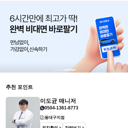
추천 포인트
이도균 매니저
0504-1361-8773
동대구지점
위치확인
차량보기