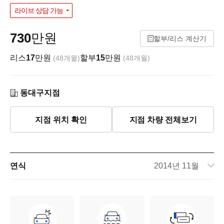
라이브 상담 가능
730
만원
할부/리스 계산기
리스
17
만원
할부
15
만원
(48개월)
(48개월)
동대구지점
지점 위치 확인
지점 차량 전체보기
연식
2014년 11월
주행거리
96,198km
차량번호
38구1536