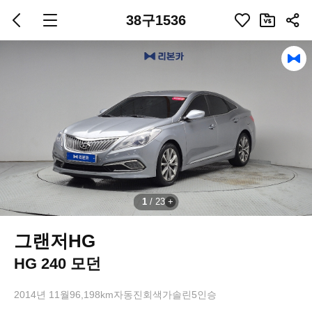
38구1536
1
/
23
그랜저HG
HG 240 모던
2014년 11월
96,198km
자동
진회색
가솔린
5인승