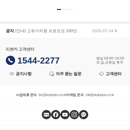
리본카, 「2026 대한민국 브랜드 명예의 전당」 중고차 플랫폼 부문 대상 수상
2026-01-22
공지
[안내] 고유가지원 프로모션 100만원 페이백 당첨자 공지
2026-07-24
리본카 고객센터
1544-2277
평일 09:00~18:00
토,일,공휴일 휴무
공지사항
자주 묻는 질문
고객센터
사업제휴 문의
biz@autoplus.co.kr
마케팅 문의
mkt@autoplus.co.kr