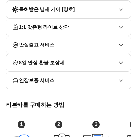
특허받은 냄새 케어 [양호]
■ 오시는길

대구광역시 동구 안심로59길22 신서랜드 1층

1:1 맞춤형 라이브 상담
지하철 1호선 반야월역 4번 출구 도보 10분

안심출고 서비스
8일 안심 환불 보장제
연장보증 서비스
리본카를 구매하는 방법
1
2
3
4