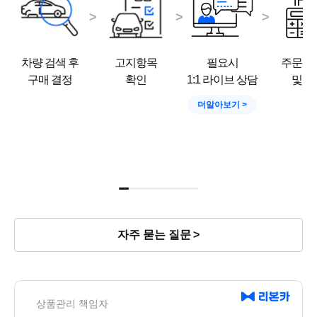
차량 검색 후
고지항목
필요시
주문서
구매 결정
확인
1:1 라이브 상담
및 결
더알아보기
자주 묻는 질문
상품관리 책임자