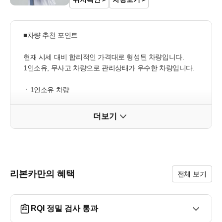
■차량 추천 포인트

현재 시세 대비 합리적인 가격대로 형성된 차량입니다.

1인소유, 무사고 차량으로 관리상태가 우수한 차량입니다.

ㆍ1인소유 차량

ㆍ무사고 차량(외부패널 교체없는 "무사고" 차량)

ㆍ2.4 가솔린 엔진 적용

더보기
ㆍ준대형 세단의 뛰어난 정숙성과 승차감

ㆍ인기 편의옵션 적용 차량

■추가옵션

리본카만의 혜택
전체 보기
① 내비게이션 패키지Ⅰ (108만원) - 8인치 개선 스마트 내
비게이션, ACTUNE 프리미엄 사운드 시스템(12스피커), 안
드로이드 오토, 애플 카플레이 사용가능

RQI 정밀 검사 통과
② 스타일링 패키지 (99만원) - 18인치 알로이 휠, 블랙베젤 
HID 헤드램프, 조명 도어스커프
