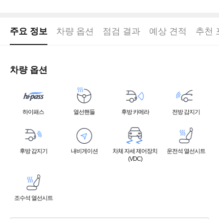
주요 정보
차량 옵션
점검 결과
예상 견적
추천 
차량 옵션
하이패스
열선핸들
후방 카메라
전방 감지기
후방 감지기
내비게이션
차체 자세 제어장치
운전석 열선시트
(VDC)
조수석 열선시트