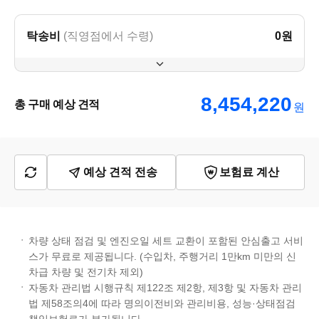
탁송비
(직영점에서 수령)
0
원
8,454,220
총 구매 예상 견적
원
예상 견적 전송
보험료 계산
차량 상태 점검 및 엔진오일 세트 교환이 포함된 안심출고 서비
스가 무료로 제공됩니다. (수입차, 주행거리 1만km 미만의 신
차급 차량 및 전기차 제외)
자동차 관리법 시행규칙 제122조 제2항, 제3항 및 자동차 관리
법 제58조의4에 따라 명의이전비와 관리비용, 성능·상태점검
책임보험료가 부가됩니다.