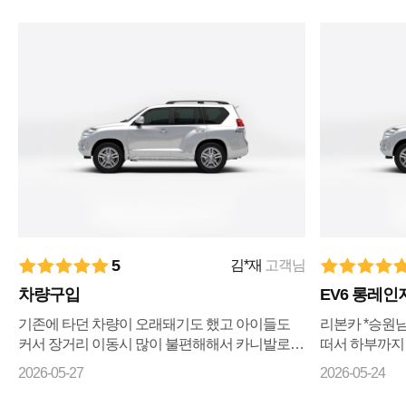
5
김*재
고객님
차량구입
EV6 롱레인
기존에 타던 차량이 오래돼기도 했고 아이들도
리본카 *승원
커서 장거리 이동시 많이 불편해해서 카니발로
떠서 하부까지
바꾸자 마음먹고 ㅋㅇㅋ 나 ㅇㅋ 꾸준히 매물검
리상태까지 전
2026-05-27
2026-05-24
색 해왔으나 마땅히 가격이나 조건이 맘에들지 ...
습니다 좋은차
기...