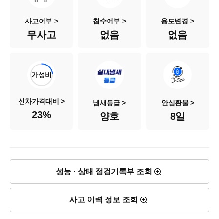
색상
진회색
사고여부 >
침수여부 >
용도변경 >
무사고
없음
없음
승차인원
5인승
연료
가솔린
가성비
배기량
2,359cc
신차가격대비
냄새등급
안심환불
23
%
양호
8일
신차출고가
3,195만원
차량가격
730만원
성능 · 상태 점검기록부 조회
사고 이력 정보 조회