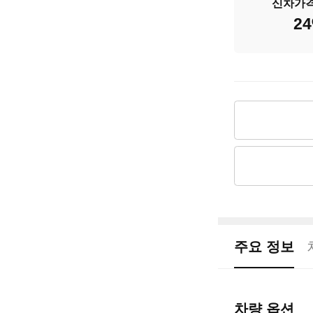
신차가
배기량
24
신차출고가
차량가격
주요 정보
차량 옵션