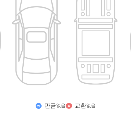
판금
교환
없음
없음