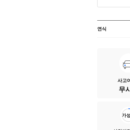
연식
주행거리
차량번호
색상
사고여
무
승차인원
연료
가