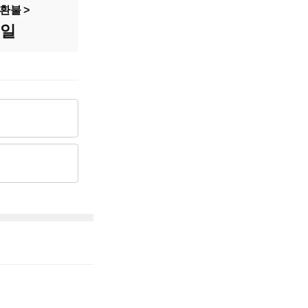
1,461cc
환불
8일
2,350만원
570만원