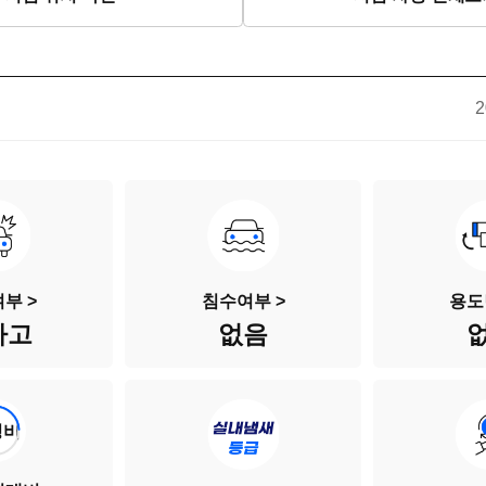
2
부 >
침수여부 >
용도
사고
없음
성비