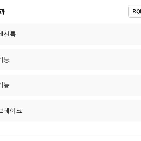
결과
RQ
엔진룸
기능
기능
브레이크