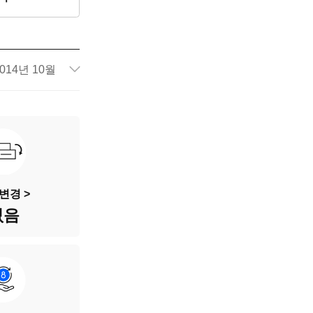
014년 10월
43,080km
51주4027
베이지색
변경 >
없음
5인승
디젤