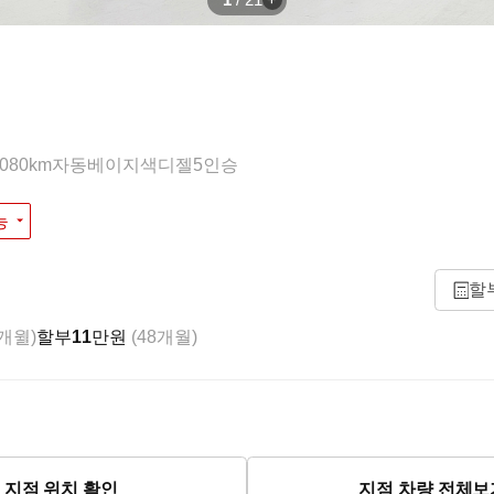
1
/
21
,080km
자동
베이지색
디젤
5인승
능
할
8개월)
할부
11
만원
(48개월)
지점 위치 확인
지점 차량 전체보