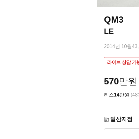
QM3
LE
2014년 10월
43
라이브 상담 가
570
만원
리스
14
만원
(4
일산지점