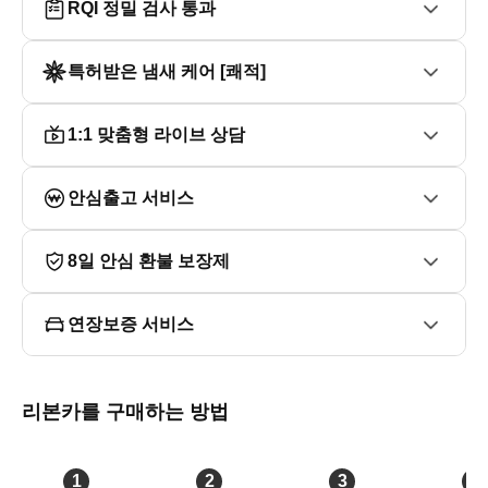
RQI 정밀 검사 통과
   (지하철 1호선 반야월역 4번 출구 도보 10분)

ㆍ리본카 동대구지점 이찬희 과장

특허받은 냄새 케어 [쾌적]
■ 방문전 전화 후 방문부탁드립니다. (중복 계약이 될수 있
습니다)
1:1 맞춤형 라이브 상담
안심출고 서비스
8일 안심 환불 보장제
연장보증 서비스
리본카를 구매하는 방법
1
2
3
4