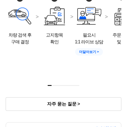
차량 검색 후
고지항목
필요시
주문서
구매 결정
확인
1:1 라이브 상담
및 결
더알아보기
자주 묻는 질문