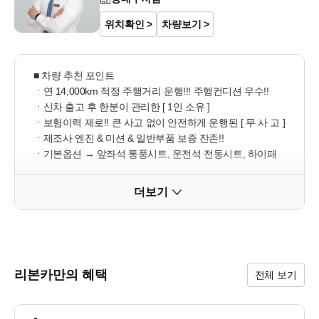
위치확인
차량보기
■ 차량 추천 포인트

ㆍ연 14,000km 적정 주행거리 운행!!! 주행컨디션 우수!!

ㆍ신차 출고 후 한분이 관리한 [ 1인 소유 ]

ㆍ보험이력 제로!! 큰 사고 없이 안전하게 운행된 [ 무 사 고 ]

ㆍ제조사 엔진 & 미션 & 일반부품 보증 잔존!! 

ㆍ기본옵션 → 앞좌석 통풍시트, 운전석 전동시트, 하이패
스, 스마트폰 무선충전, 무선 폰프로젝션, 앞좌석 열선시트, 
저속 자동 긴급제동, 차선 변경 및 사각지대 경고 시스템, 후
더보기
측방 경고 시스템 등

■ 추가옵션

ㆍ테크놀로지 패키지 → 어댑티브 크루즈, 파워 리프트게이
트

리본카만의 혜택
전체 보기
■ 오시는길

ㆍ대구광역시 동구 안심로59길22 신서랜드 1층
