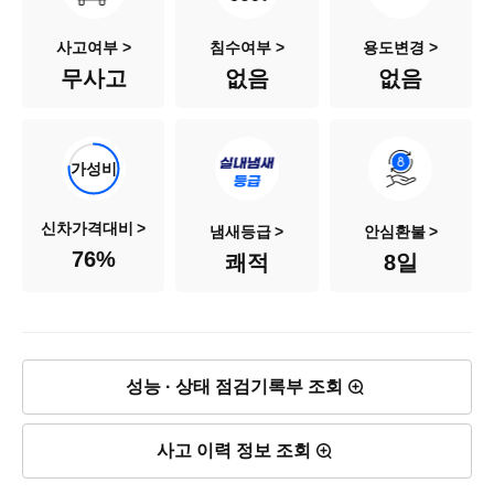
색상
검정색
사고여부 >
침수여부 >
용도변경 >
무사고
없음
없음
승차인원
5인승
연료
가솔린
가성비
배기량
1,199cc
신차가격대비
냄새등급
안심환불
76
%
쾌적
8일
신차출고가
2,821만원
차량가격
2,140만원
성능 · 상태 점검기록부 조회
사고 이력 정보 조회