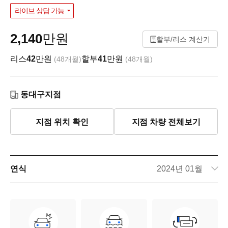
라이브 상담 가능
2,140
만원
할부/리스 계산기
리스
42
만원
할부
41
만원
(48개월)
(48개월)
동대구지점
지점 위치 확인
지점 차량 전체보기
연식
2024년 01월
주행거리
34,434km
차량번호
371너6095