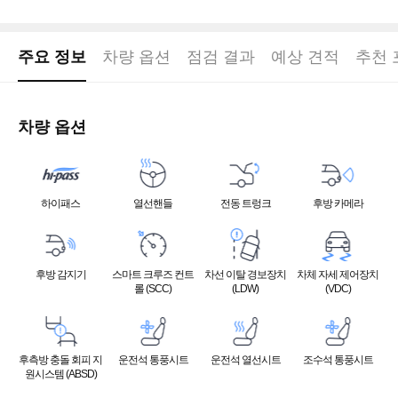
주요 정보
차량 옵션
점검 결과
예상 견적
추천 
차량 옵션
하이패스
열선핸들
전동 트렁크
후방 카메라
후방 감지기
스마트 크루즈 컨트
차선 이탈 경보장치
차체 자세 제어장치
롤 (SCC)
(LDW)
(VDC)
후측방 충돌 회피 지
운전석 통풍시트
운전석 열선시트
조수석 통풍시트
원시스템 (ABSD)