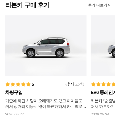
리본카 구매 후기
후기 더보기
5
김*재
고객님
차량구입
EV6 롱레인
기존에 타던 차량이 오래돼기도 했고 아이들도
리본카 *승원
커서 장거리 이동시 많이 불편해해서 카니발로
떠서 하부까지
바꾸자 마음먹고 ㅋㅇㅋ 나 ㅇㅋ 꾸준히 매물검
리상태까지 전
2026-05-27
2026-05-24