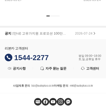
색 해왔으나 마땅히 가격이나 조건이 맘에들지 ...
습니다 좋은차
기...
리본카, 「2026 대한민국 브랜드 명예의 전당」 중고차 플랫폼 부문 대상 수상
2026-01-22
공지
[안내] 고유가지원 프로모션 100만원 페이백 당첨자 공지
2026-07-24
리본카 고객센터
1544-2277
평일 09:00~18:00
토,일,공휴일 휴무
공지사항
자주 묻는 질문
고객센터
사업제휴 문의
biz@autoplus.co.kr
마케팅 문의
mkt@autoplus.co.kr