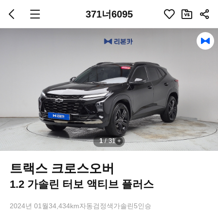
371너6095
1
/
31
트랙스 크로스오버
1.2 가솔린 터보 액티브 플러스
2024년 01월
34,434km
자동
검정색
가솔린
5인승