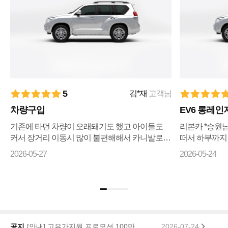
5
김*재
고객님
차량구입
EV6 롱레인
기존에 타던 차량이 오래돼기도 했고 아이들도
리본카 *승원
커서 장거리 이동시 많이 불편해해서 카니발로
떠서 하부까지
바꾸자 마음먹고 ㅋㅇㅋ 나 ㅇㅋ 꾸준히 매물검
리상태까지 전
2026-05-27
2026-05-24
색 해왔으나 마땅히 가격이나 조건이 맘에들지 ...
습니다 좋은차
기...
리본카, 「2026 대한민국 브랜드 명예의 전당」 중고차 플랫폼 부문 대상 수상
2026-01-22
공지
[안내] 고유가지원 프로모션 100만원 페이백 당첨자 공지
2026-07-24