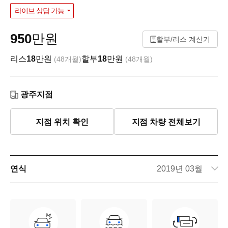
라이브 상담 가능
950
만원
할부/리스 계산기
리스
18
만원
할부
18
만원
(48개월)
(48개월)
광주지점
지점 위치 확인
지점 차량 전체보기
연식
2019년 03월
주행거리
37,810km
차량번호
63두6378