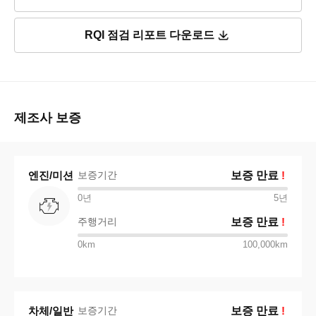
RQI 점검 리포트 다운로드
제조사 보증
엔진/미션
보증기간
보증 만료
!
0년
5
년
주행거리
보증 만료
!
0km
100,000km
차체/일반
보증기간
보증 만료
!