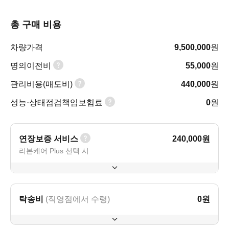
총 구매 비용
차량가격
9,500,000
원
명의이전비
55,000
원
관리비용(매도비)
440,000
원
성능·상태점검책임보험료
0
원
연장보증 서비스
240,000
원
리본케어 Plus 선택 시
탁송비
(직영점에서 수령)
0
원