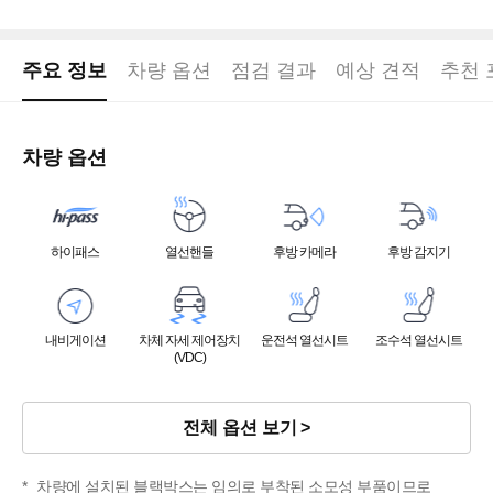
주요 정보
차량 옵션
점검 결과
예상 견적
추천 
차량 옵션
하이패스
열선핸들
후방 카메라
후방 감지기
내비게이션
차체 자세 제어장치
운전석 열선시트
조수석 열선시트
(VDC)
전체 옵션 보기
차량에 설치된 블랙박스는 임의로 부착된 소모성 부품이므로