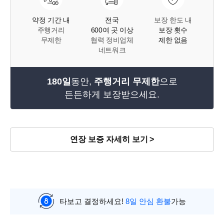
약정 기간 내
전국
보장 한도 내
주행거리
600여 곳 이상
보장 횟수
무제한
협력 정비업체
제한 없음
네트워크
180일
동안,
주행거리 무제한
으로
든든하게 보장받으세요.
연장 보증 자세히 보기
타보고 결정하세요!
8일 안심 환불
가능