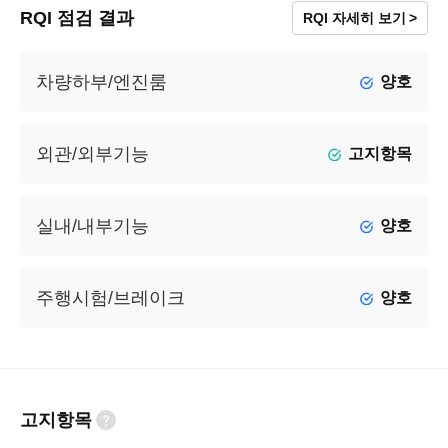
RQI 점검 결과
RQI 자세히 보기
차량하부/엔진룸
양호
외관/외부기능
고지항목
실내/내부기능
양호
주행시험/브레이크
양호
고지항목