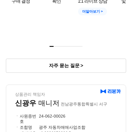
구매 결정
확인
1:1 라이브 상담
및 결
더알아보기
자주 묻는 질문
상품관리 책임자
신광우
매니저
전남광주통합특별시 서구
사원증번
24-062-00026
호
조합명
광주 자동차매매사업조합