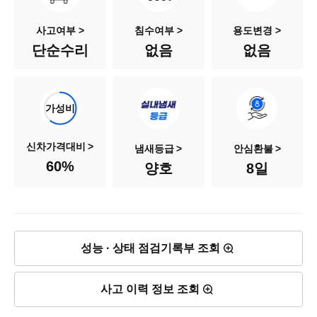
색상
흰색
사고여부 >
침수여부 >
용도변경 >
단순수리
없음
없음
승차인원
5인승
연료
가솔린
가성비
배기량
998cc
신차가격대비
냄새등급
안심환불
60
%
양호
8일
신차출고가
1,580만원
차량가격
950만원
성능 · 상태 점검기록부 조회
사고 이력 정보 조회