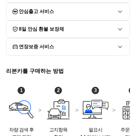
안심출고 서비스
# 리본카 - 광주지점 전시장

# 주소 : 광주광역시 서구 회재유통길78, M-PLUS B동 201
호
8일 안심 환불 보장제
연장보증 서비스
리본카를 구매하는 방법
1
2
3
4
차량 검색 후
고지항목
필요시
주문서