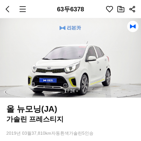
63두6378
1
/
24
올 뉴모닝(JA)
가솔린 프레스티지
2019년 03월
37,810km
자동
흰색
가솔린
5인승