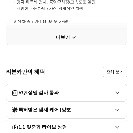
- 경차 취득세 면제, 공영주차장/고속도로 할인

- 저렴한 자동차세 / 가장 경제적인 차량

# 신차 출고가 1,580만원 가량!

- 출고가 대비 매우 합리적인 금액!

더보기
# 선호도 높은 추가옵션 장착!

- 순정 네비게이션 & 후방카메라

- 스타일 : 프로젝션 헤드램프, LED DRL 등

# 법정 성능상 무사고 진단 완료!

리본카만의 혜택
전체 보기
- 단순교체 1건! 현재 깔끔하게 수리 완료!

# 가장 인기많은 화이트 외장 컬러!

RQI 정밀 검사 통과
# 향긋하고 깔끔한 실내 컨디션 유지중!

특허받은 냄새 케어 [양호]
# 직접 보시면 더욱 만족할만한 차량상태!

- 담당 매니저 정말 자신있게 추천드립니다!

1:1 맞춤형 라이브 상담
■ 오시는길
