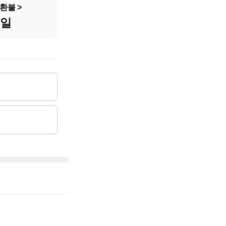
2,497cc
환불
8일
8,815만원
5,350만원