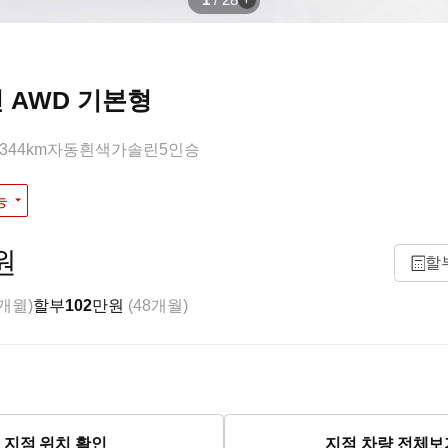
1
/
28
린 AWD 기본형
,344km
자동
흰색
가솔린
5인승
능
원
할
8개월)
할부
102
만원
(48개월)
지점 위치 확인
지점 차량 전체보