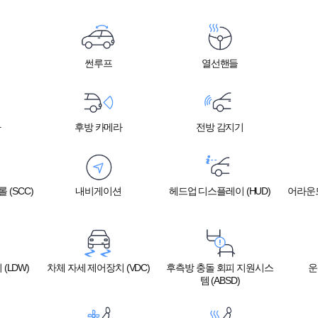
썬루프
열선핸들
라
후방 카메라
전방 감지기
 (SCC)
내비게이션
헤드업 디스플레이 (HUD)
어라운
(LDW)
차체 자세 제어장치 (VDC)
후측방 충돌 회피 지원시스
운
템 (ABSD)