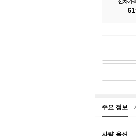
신차가
배기량
61
신차출고가
차량가격
주요 정보
차량 옵션