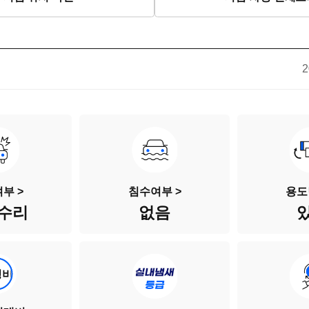
2
부 >
침수여부 >
용도
수리
없음
성비