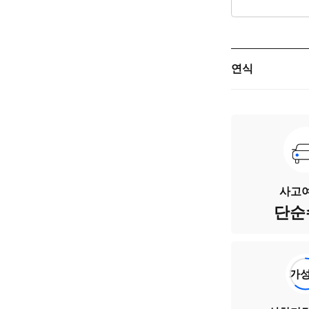
연식
주행거리
차량번호
색상
사고여
단순
승차인원
연료
가