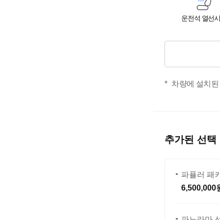
운전석 열선
차량에 설치된
추가된 선택
파퓰러 패
6,500,000
파노라마 