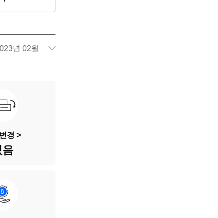
023년 02월
42,344km
172다8684
흰색
변경 >
있음
5인승
가솔린