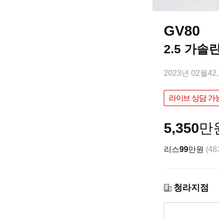
GV80
2.5 가솔
2023년 02월
42
라이브 상담 가
5,350
만
리스
99
만원
(4
청라지점