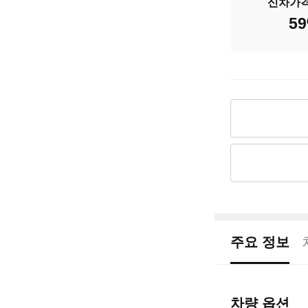
신차가
배기량
59
신차출고가
차량가격
주요 정보
차량 옵션