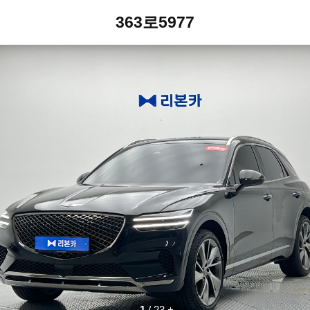
363로5977
1
/
23