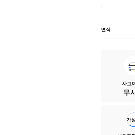
연식
주행거리
차량번호
색상
사고여
무
승차인원
연료
가