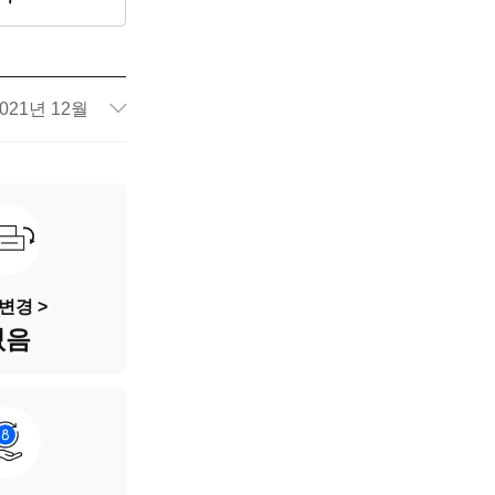
021년 12월
42,200km
363로5977
검정색
변경 >
없음
5인승
가솔린