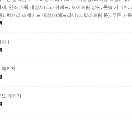
재, 인조 가죽 내장재(크래쉬패드, 도어트림 상단, 콘솔 가니쉬,
등), 럭셔리 스웨이드 내장재(헤드라이닝, 필라트림 등), 투톤 가
원
키지Ⅰ
원
 패키지
원
운드 패키지
원