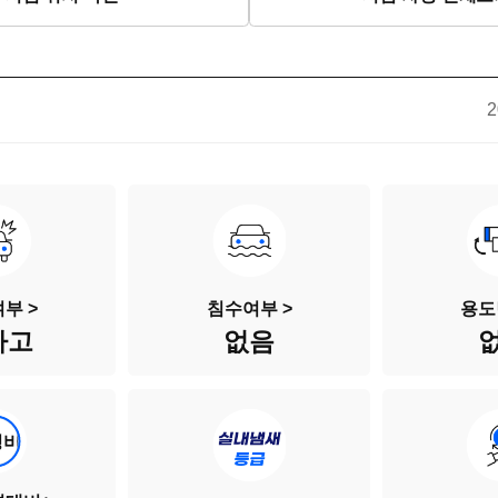
2
부 >
침수여부 >
용도
사고
없음
성비