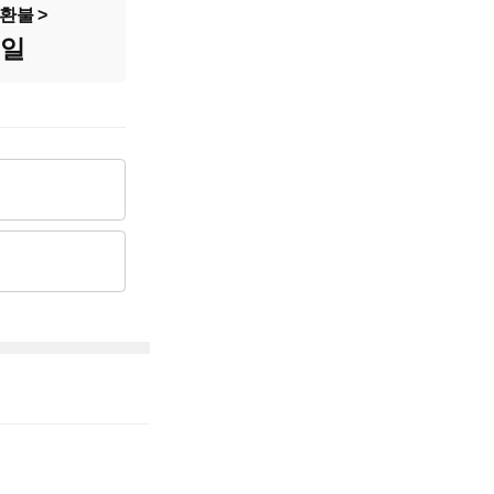
2,497cc
환불
8일
6,440만원
3,830만원