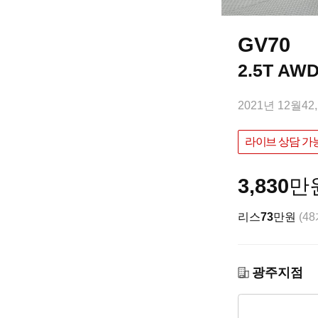
GV70
2.5T A
2021년 12월
42
라이브 상담 가
3,830
만
리스
73
만원
(4
광주지점