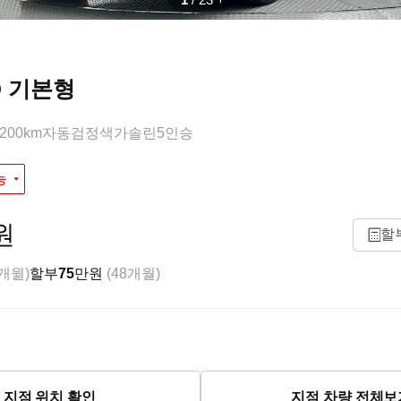
WD 기본형
,200km
자동
검정색
가솔린
5인승
능
원
할
8개월)
할부
75
만원
(48개월)
지점 위치 확인
지점 차량 전체보