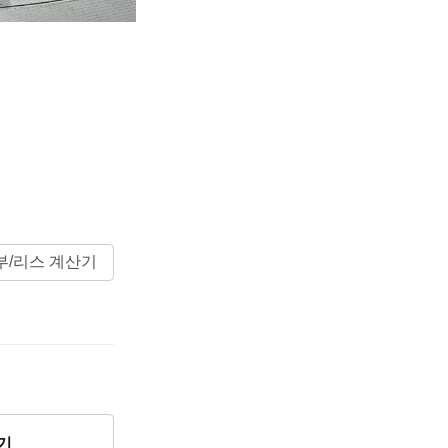
부/리스 계산기
기