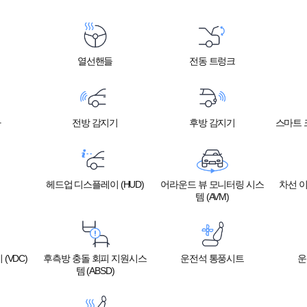
열선핸들
전동 트렁크
라
전방 감지기
후방 감지기
스마트 크
헤드업 디스플레이 (HUD)
어라운드 뷰 모니터링 시스
차선 이
템 (AVM)
(VDC)
후측방 충돌 회피 지원시스
운전석 통풍시트
운
템 (ABSD)